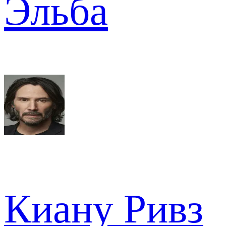
Эльба
Киану Ривз