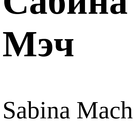
Сабина
Мэч
Sabina Mach