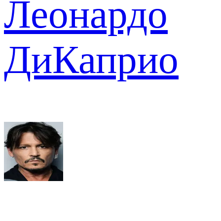
Леонардо
ДиКаприо