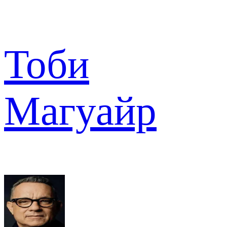
Тоби
Магуайр