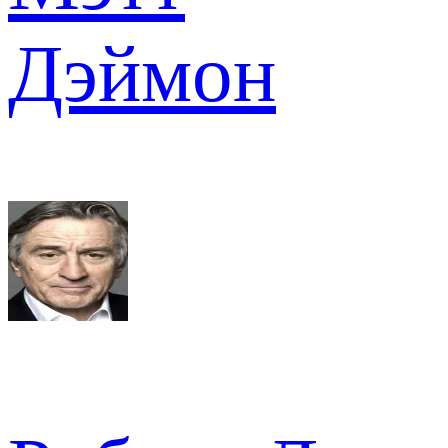
Дэймон