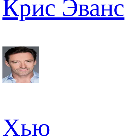
Крис Эванс
Хью