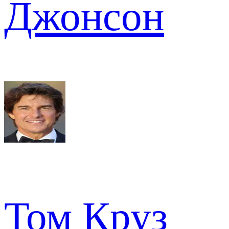
Джонсон
Том Круз