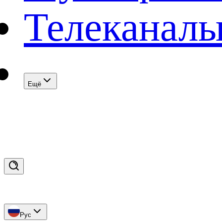
Телеканал
Eщё
Рус