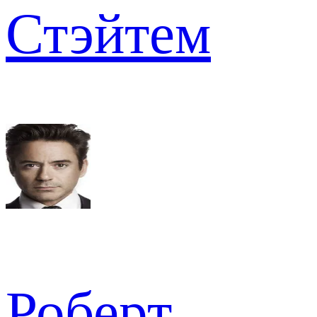
Стэйтем
Роберт