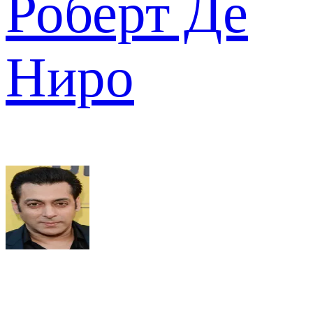
Роберт Де
Ниро