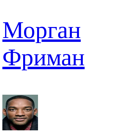
Морган
Фриман