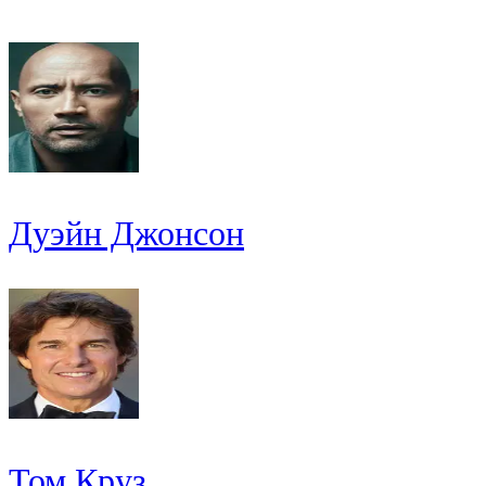
Дуэйн Джонсон
Том Круз