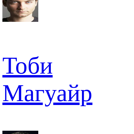
Тоби
Магуайр