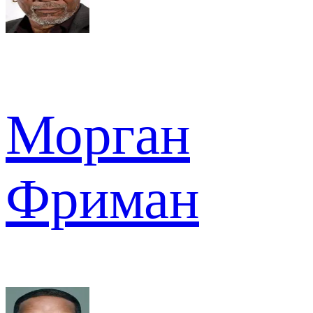
Морган
Фриман