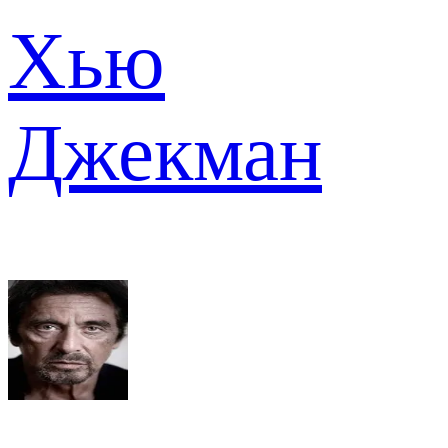
Хью
Джекман