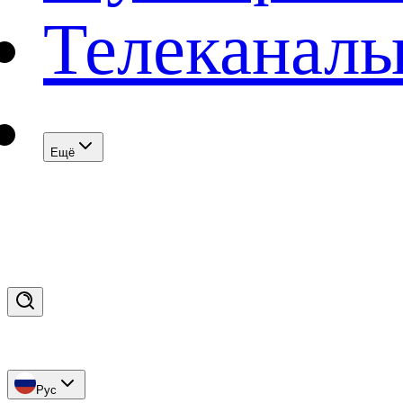
Телеканал
Eщё
Рус