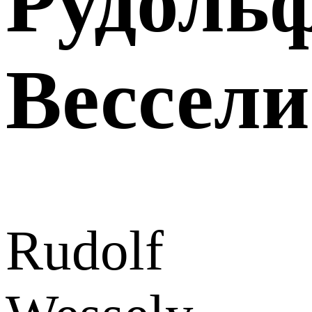
Рудоль
Вессели
Rudolf