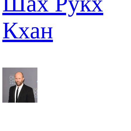
Шах Рукх
Кхан