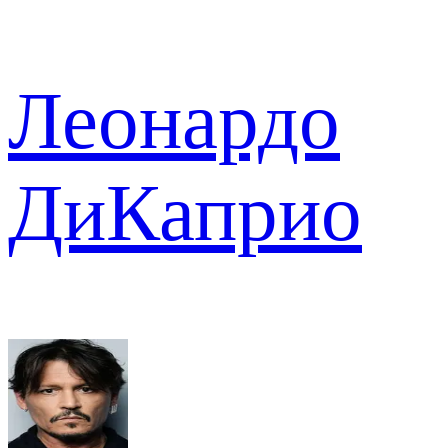
Леонардо
ДиКаприо