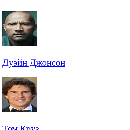
Дуэйн Джонсон
Том Круз