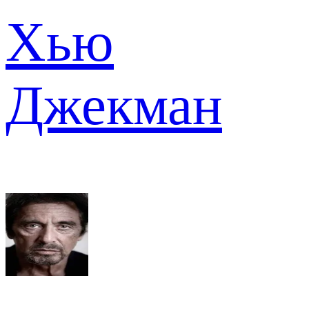
Хью
Джекман