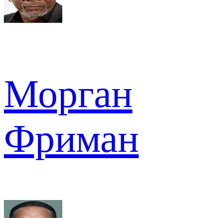
Морган
Фриман