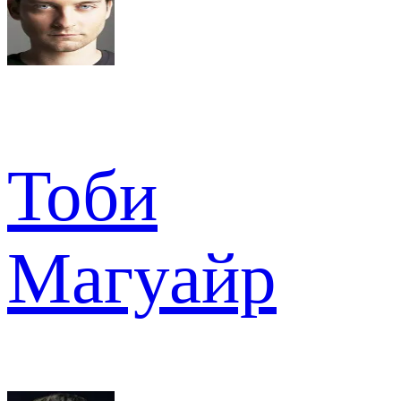
Тоби
Магуайр