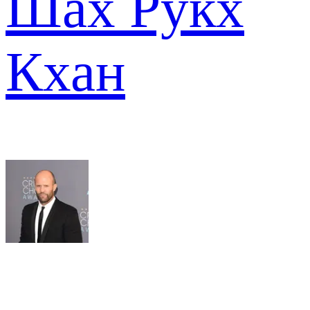
Шах Рукх
Кхан