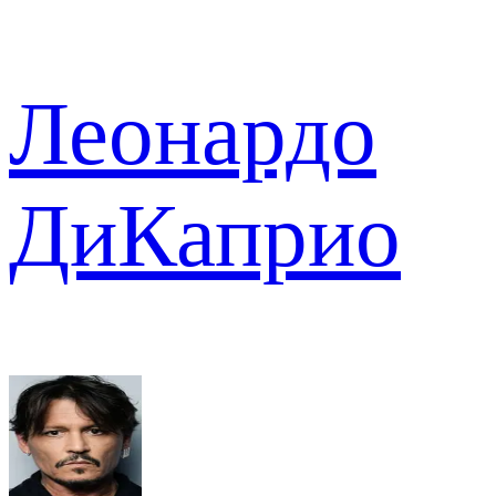
Леонардо
ДиКаприо