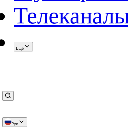
Телеканал
Eщё
Рус