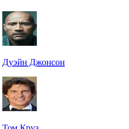
Дуэйн Джонсон
Том Круз