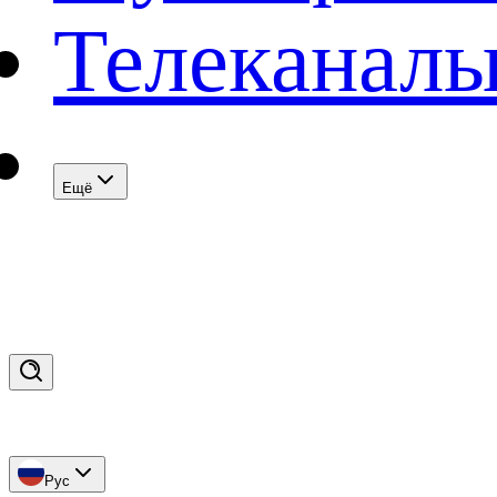
Телеканал
Eщё
Рус