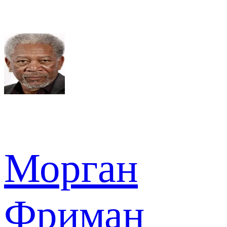
Морган
Фриман