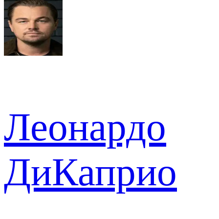
Леонардо
ДиКаприо