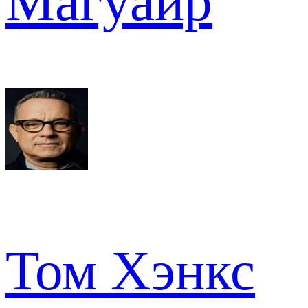
Магуайр
Том Хэнкс