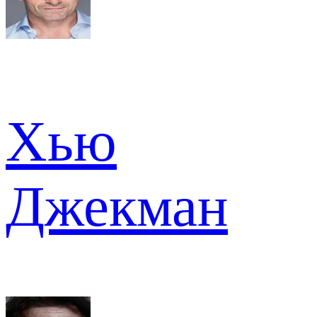
Хью
Джекман