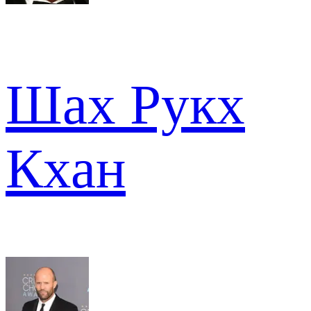
Шах Рукх
Кхан