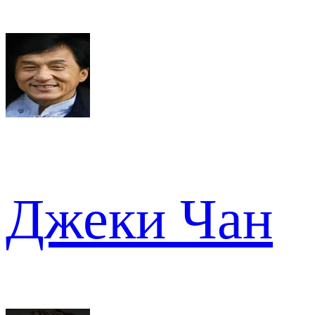
Джеки Чан