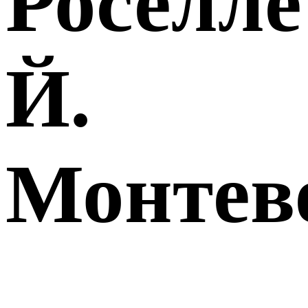
Роселле
Й.
Монтев