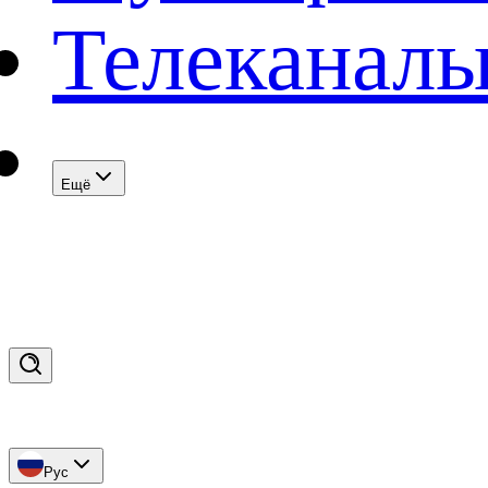
Телеканал
Eщё
Рус