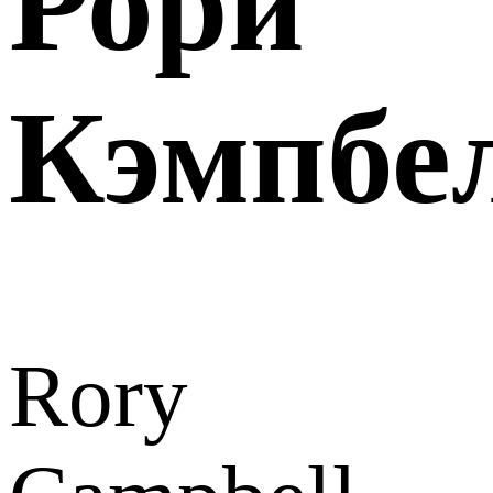
Рори
Кэмпбе
Rory