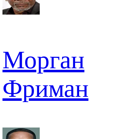
Морган
Фриман