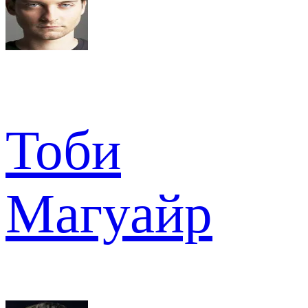
Тоби
Магуайр