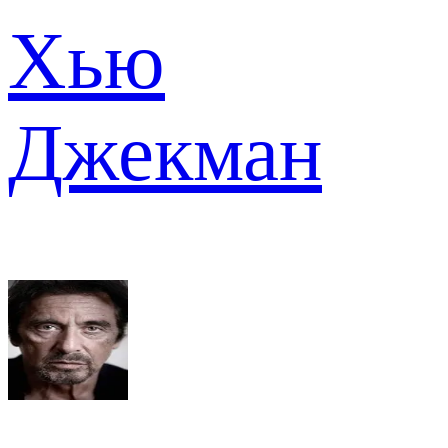
Хью
Джекман