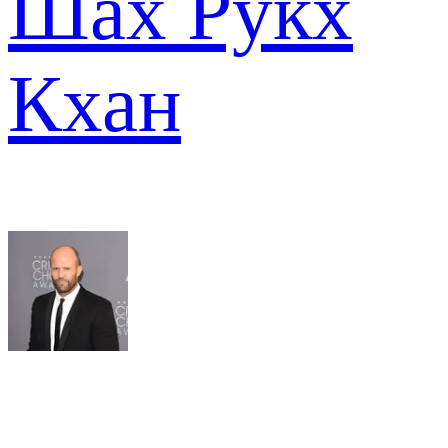
Шах Рукх
Кхан