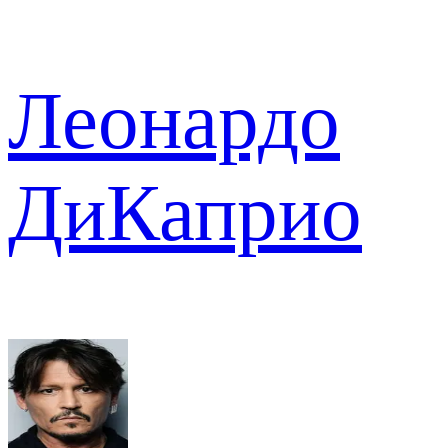
Леонардо
ДиКаприо