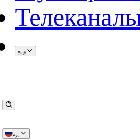
Телеканал
Eщё
Рус