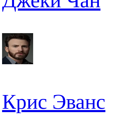
Джеки Чан
Крис Эванс