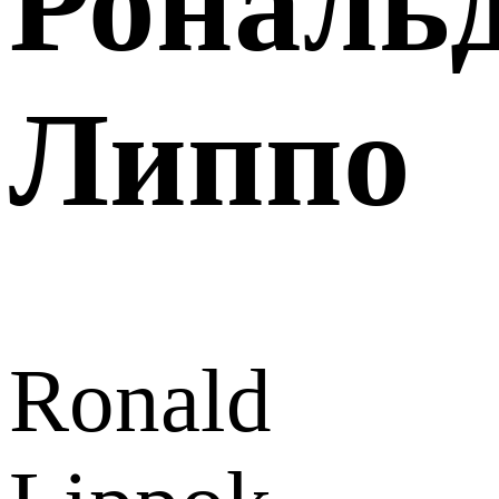
Рональ
Липпо
Ronald