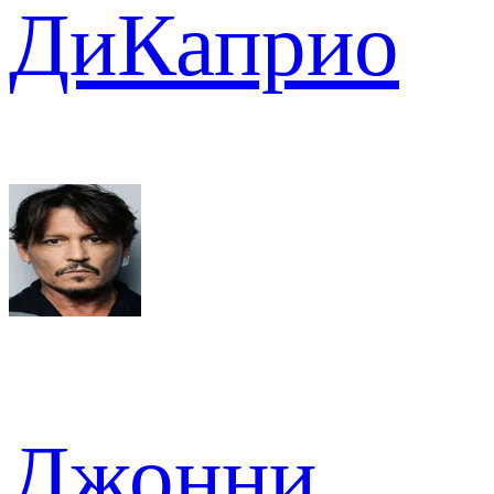
ДиКаприо
Джонни