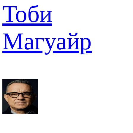
Тоби
Магуайр