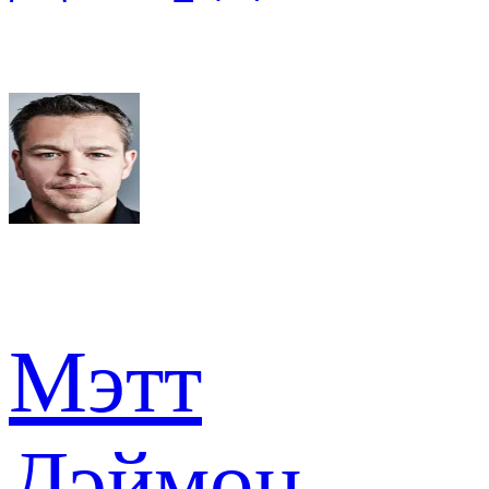
Мэтт
Дэймон