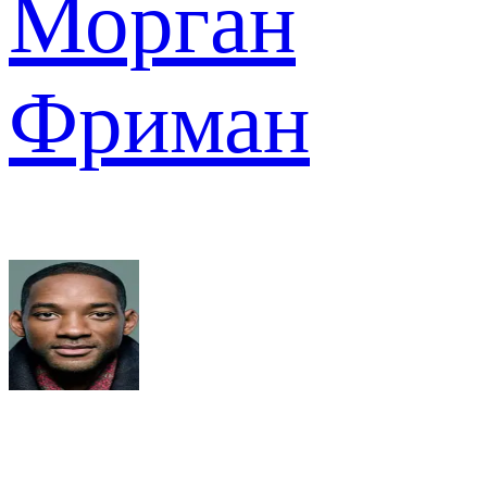
Морган
Фриман