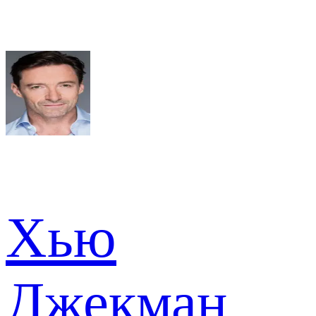
Хью
Джекман