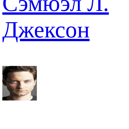
Сэмюэл Л.
Джексон