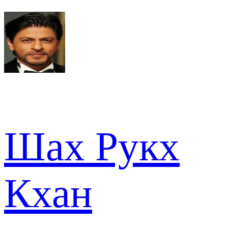
Шах Рукх
Кхан