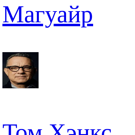
Магуайр
Том Хэнкс