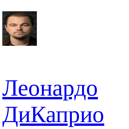
Леонардо
ДиКаприо