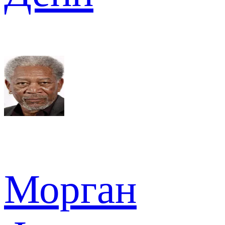
Морган