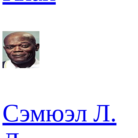
Сэмюэл Л.