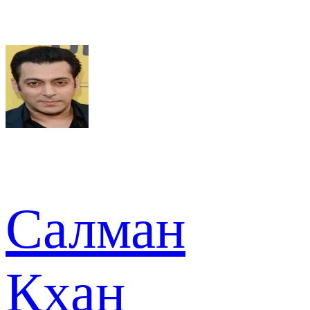
Салман
Кхан