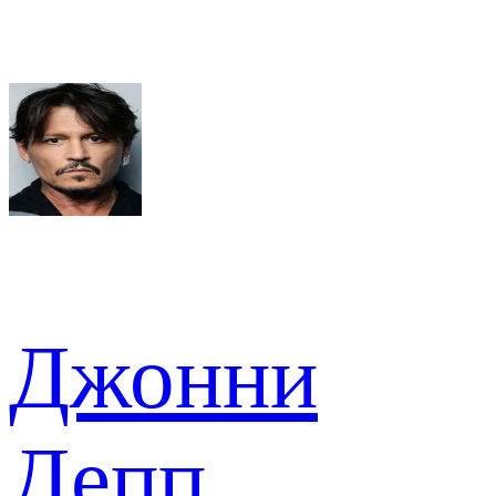
Джонни
Депп