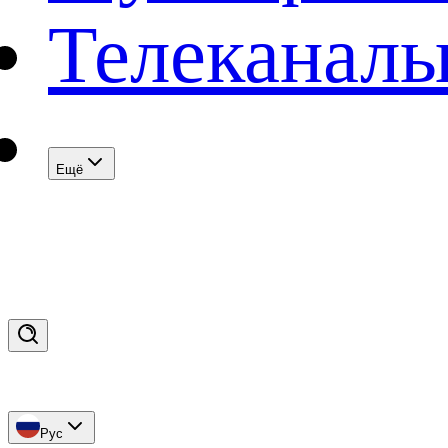
Телеканал
Eщё
Рус