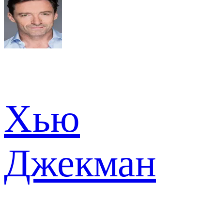
Хью
Джекман