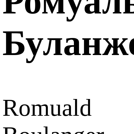
Ромуал
Буланж
Romuald