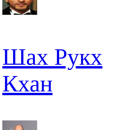
Шах Рукх
Кхан