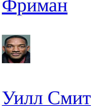
Фриман
Уилл Смит