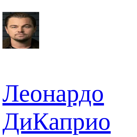
Леонардо
ДиКаприо