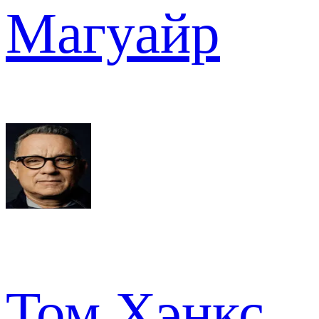
Магуайр
Том Хэнкс