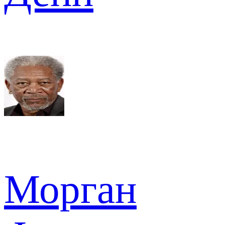
Морган