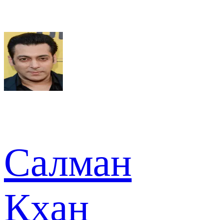
Салман
Кхан