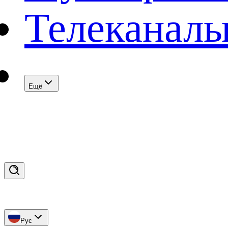
Телеканал
Eщё
Рус