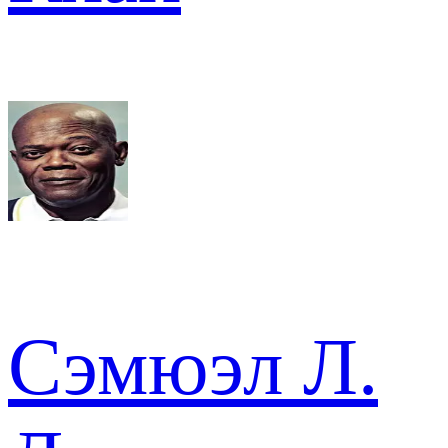
Сэмюэл Л.