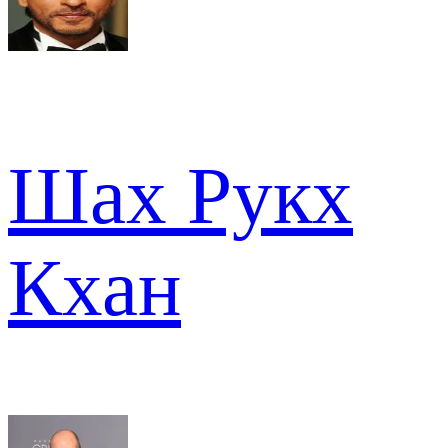
Шах Рукх
Кхан