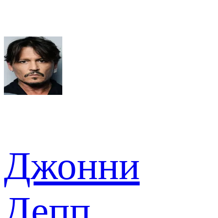
Джонни
Депп