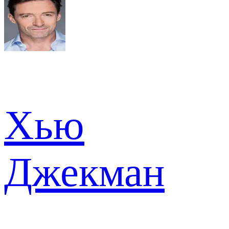
Хью
Джекман