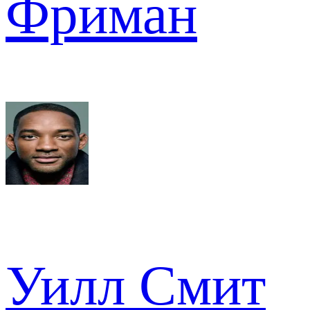
Фриман
Уилл Смит