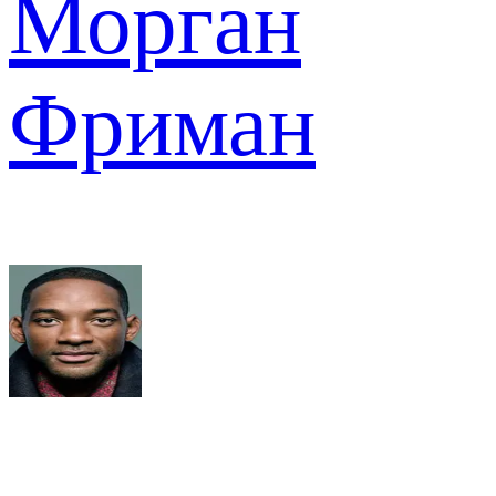
Морган
Фриман