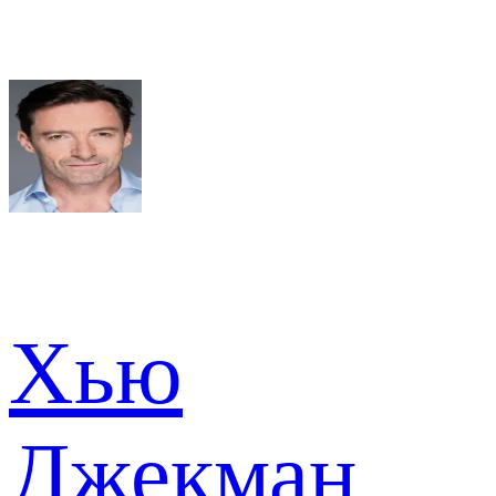
Хью
Джекман