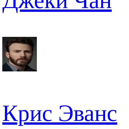
Джеки Чан
Крис Эванс