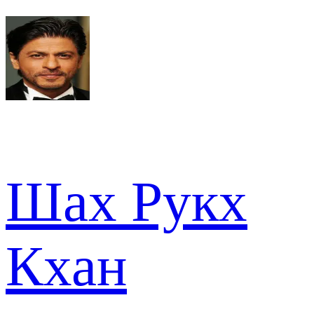
Шах Рукх
Кхан