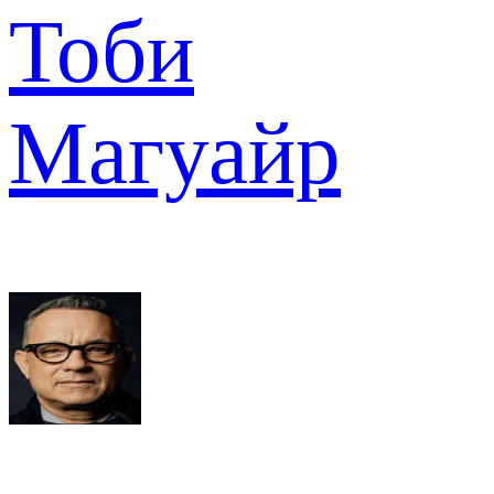
Тоби
Магуайр