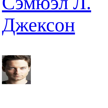
Сэмюэл Л.
Джексон