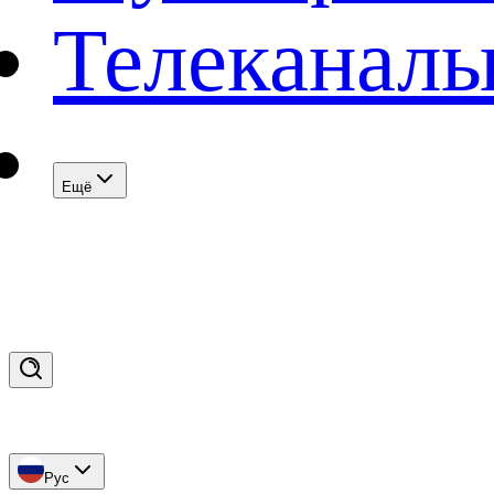
Телеканал
Eщё
Рус