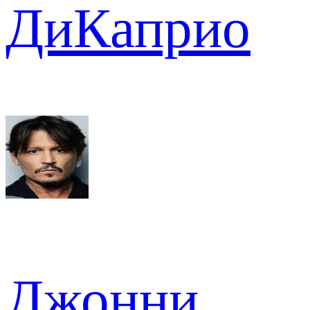
ДиКаприо
Джонни