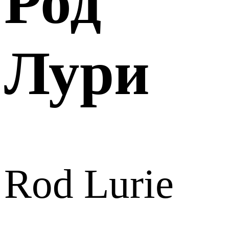
Род
Лури
Rod Lurie