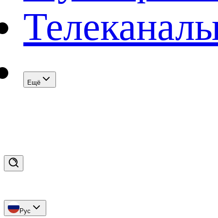
Телеканал
Eщё
Рус