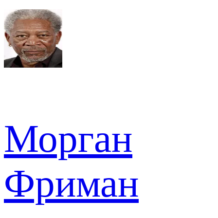
Морган
Фриман