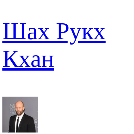
Шах Рукх
Кхан