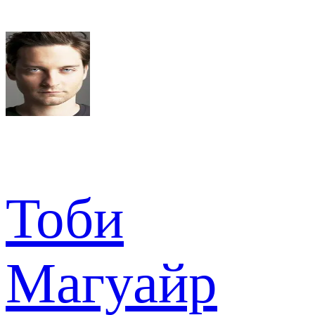
Тоби
Магуайр