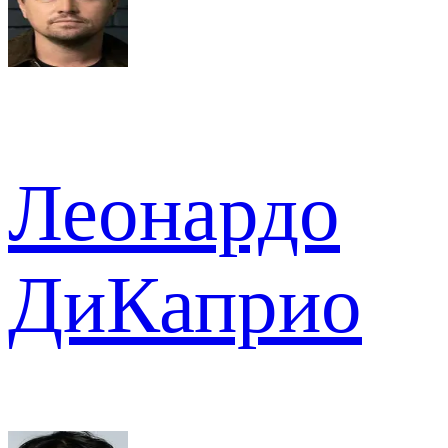
Леонардо
ДиКаприо