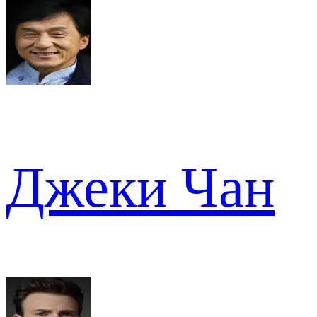
Джеки Чан