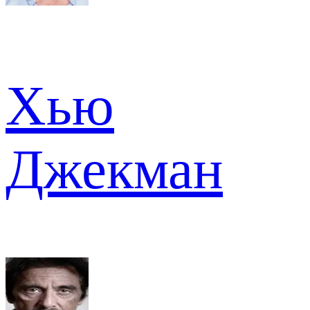
Хью
Джекман