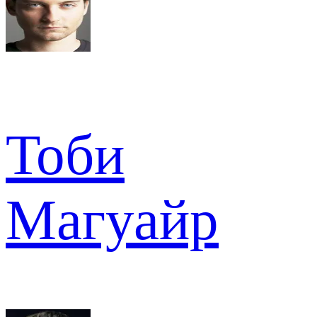
Тоби
Магуайр