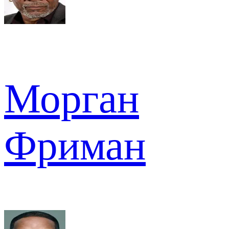
Морган
Фриман