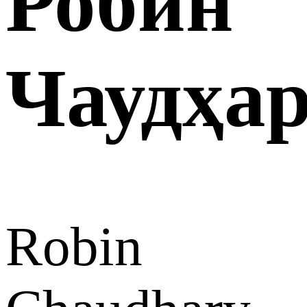
Робин
Чаудҳа
Robin