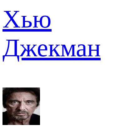
Хью
Джекман