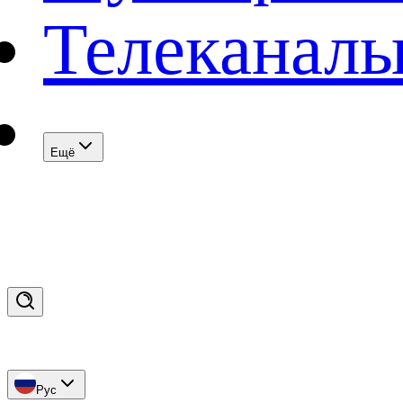
Телеканал
Eщё
Рус