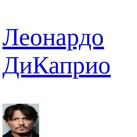
Леонардо
ДиКаприо