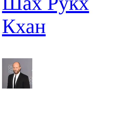
Шах Рукх
Кхан