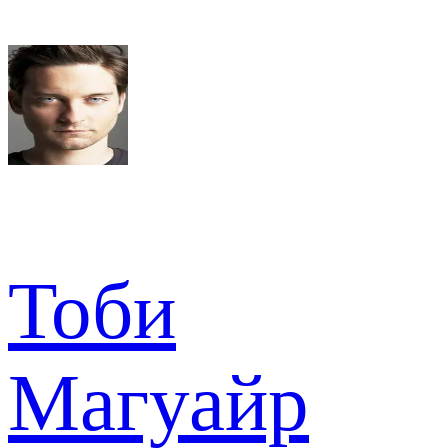
Тоби
Магуайр