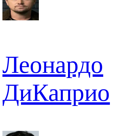
Леонардо
ДиКаприо