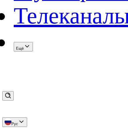
Телеканал
Eщё
Рус