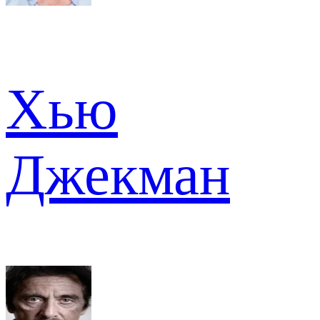
Хью
Джекман