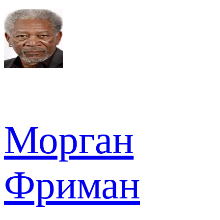
Морган
Фриман