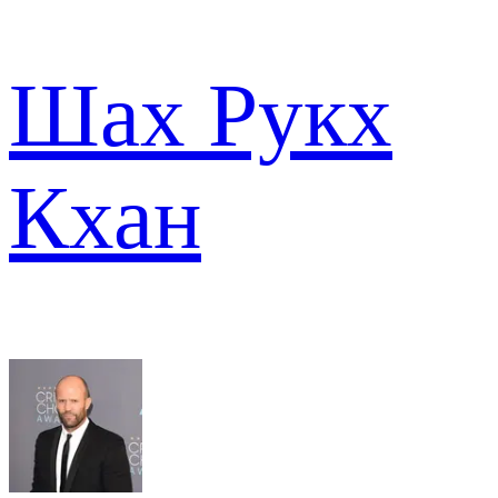
Шах Рукх
Кхан