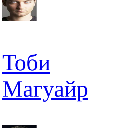
Тоби
Магуайр