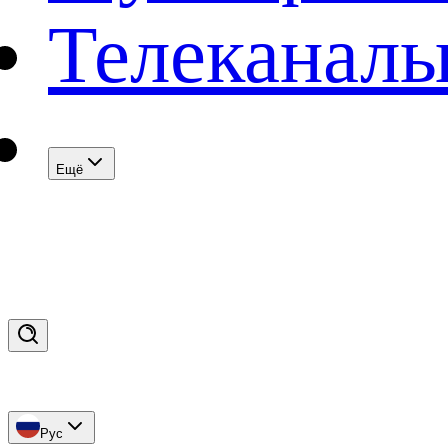
Телеканал
Eщё
Рус