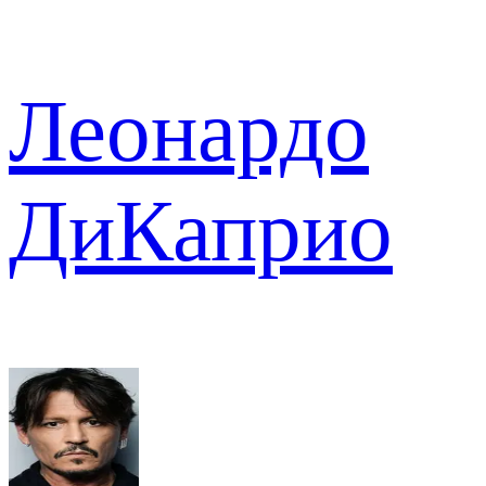
Леонардо
ДиКаприо