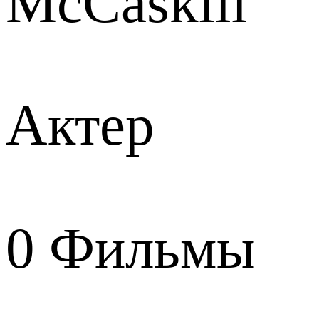
McCaskill
Актер
0
Фильмы