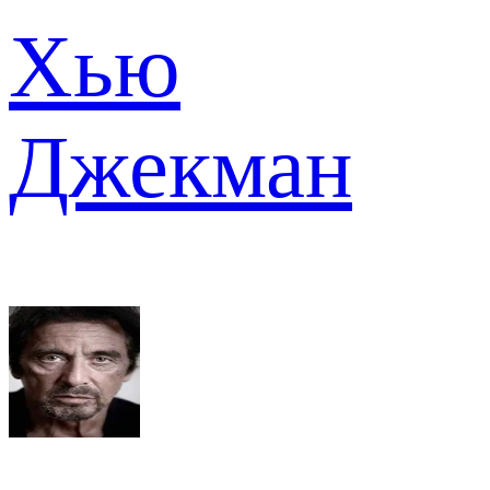
Хью
Джекман