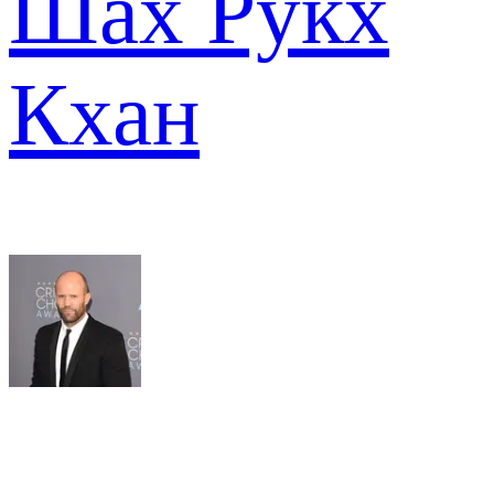
Шах Рукх
Кхан