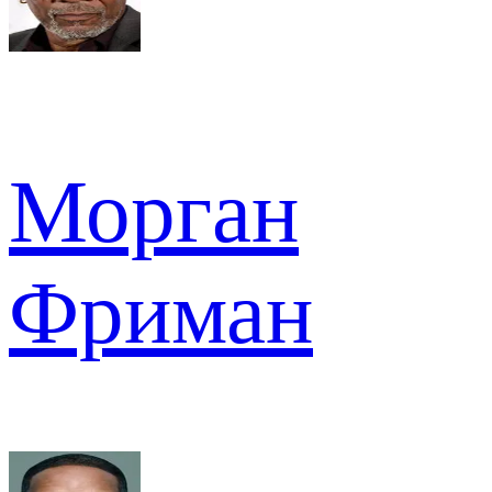
Морган
Фриман