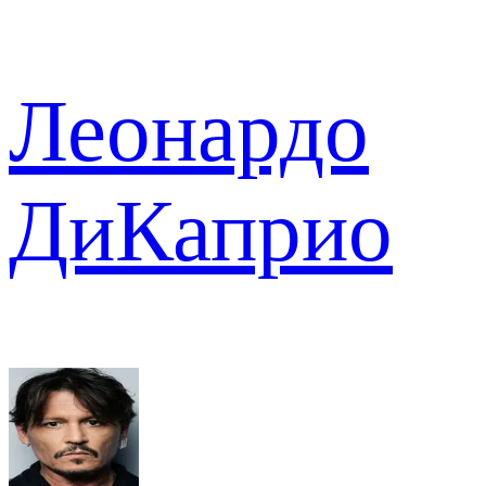
Леонардо
ДиКаприо