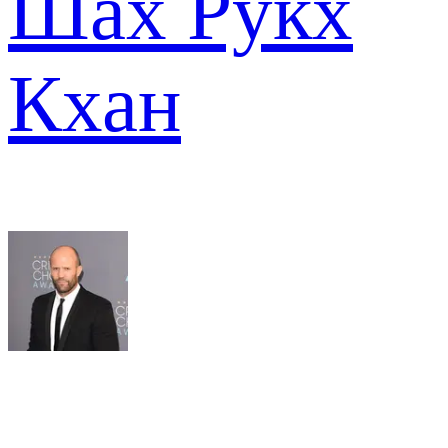
Шах Рукх
Кхан