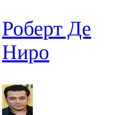
Роберт Де
Ниро