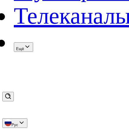
Телеканал
Eщё
Рус