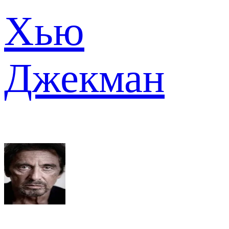
Хью
Джекман