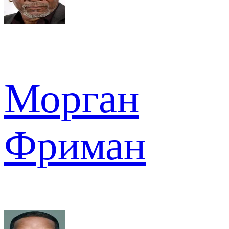
Морган
Фриман