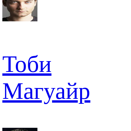
Тоби
Магуайр