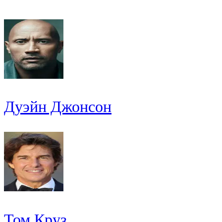
Дуэйн Джонсон
Том Круз