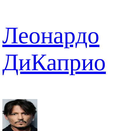
Леонардо
ДиКаприо