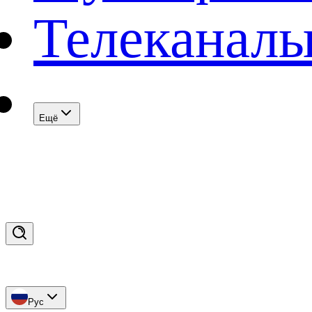
Телеканал
Eщё
Рус