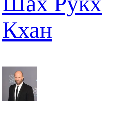
Шах Рукх
Кхан