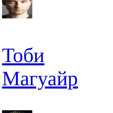
Тоби
Магуайр