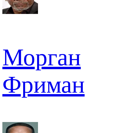
Морган
Фриман