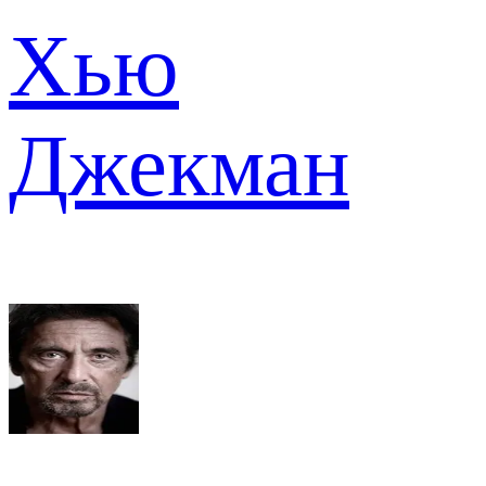
Хью
Джекман