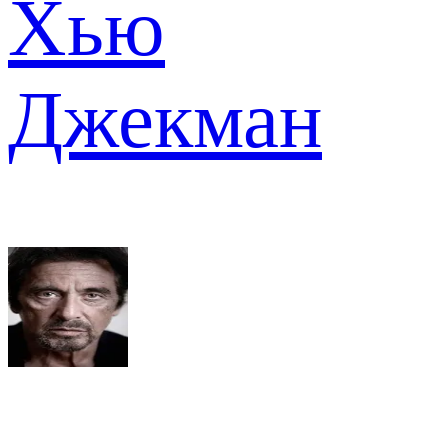
Хью
Джекман