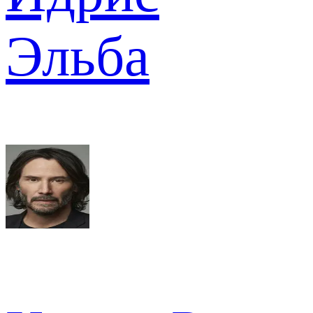
Эльба