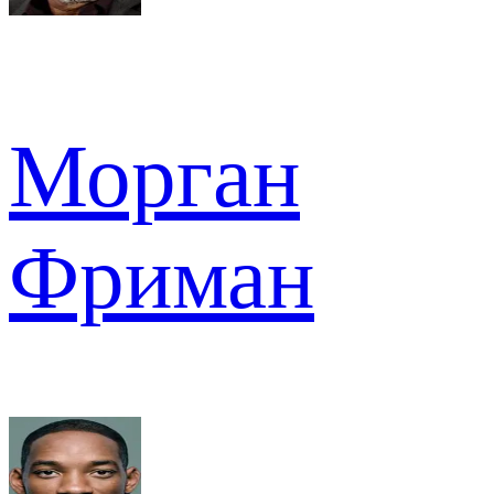
Морган
Фриман