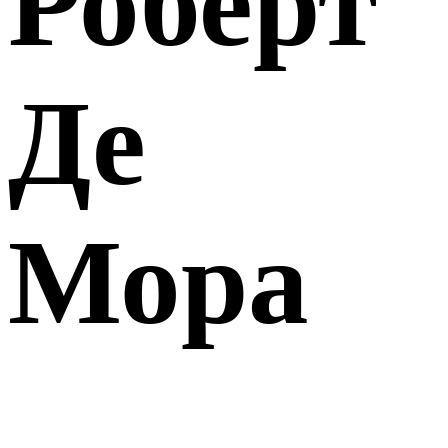
Роберт
Де
Мора