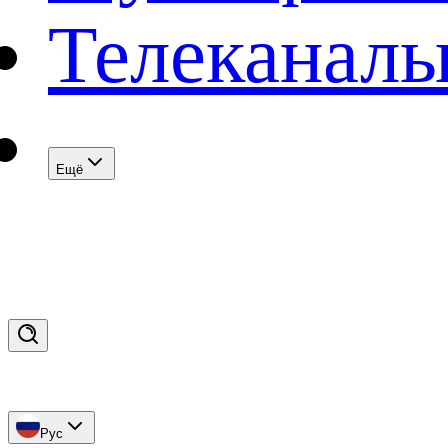
Телеканал
Eщё
Рус