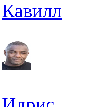
Кавилл
Идрис