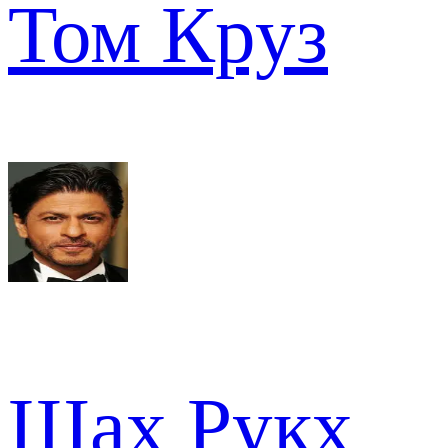
Том Круз
Шах Рукх