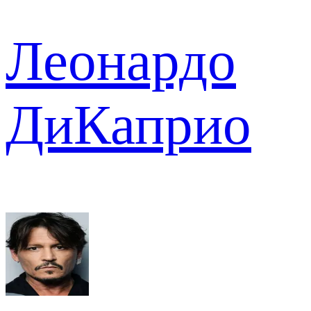
Леонардо
ДиКаприо