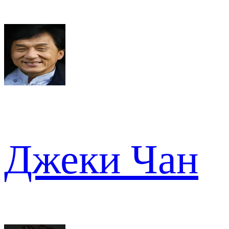
Джеки Чан