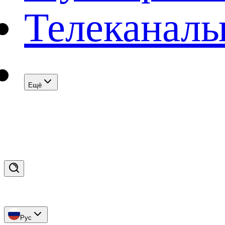
Телеканал
Eщё
Рус