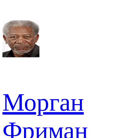
Морган
Фриман