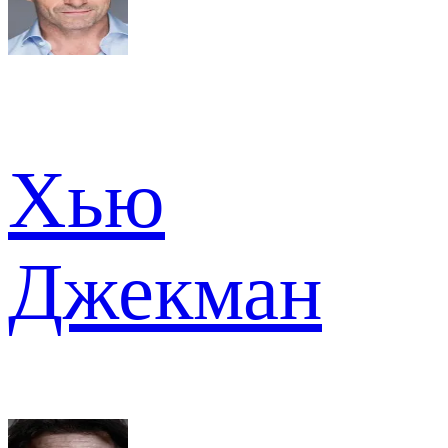
Хью
Джекман