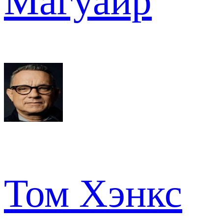
Магуайр
Том Хэнкс