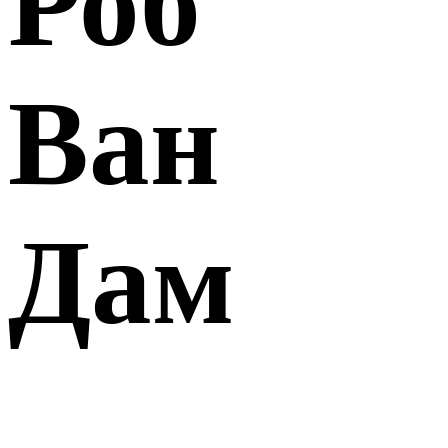
Роб
Ван
Дам