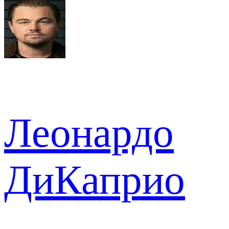
Леонардо
ДиКаприо