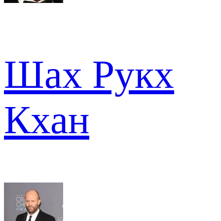
Шах Рукх
Кхан