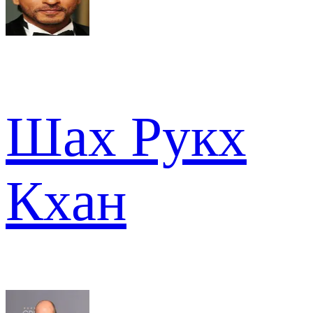
Шах Рукх
Кхан