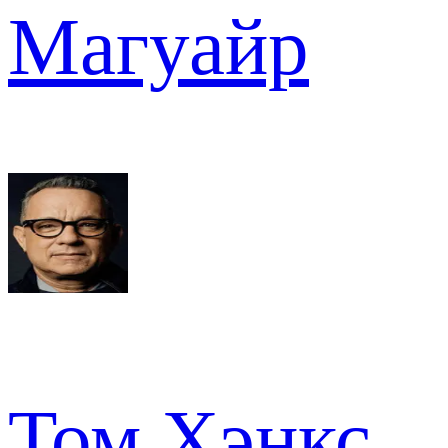
Магуайр
Том Хэнкс