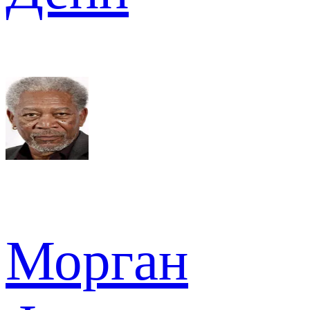
Морган