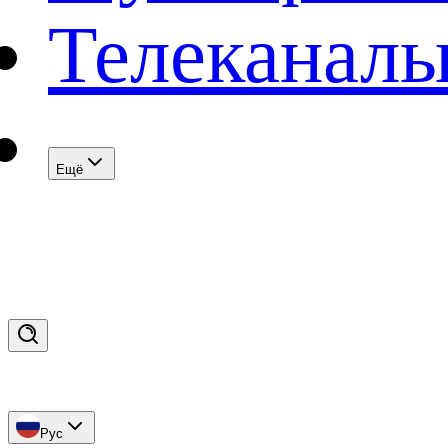
Телеканал
Eщё
Рус