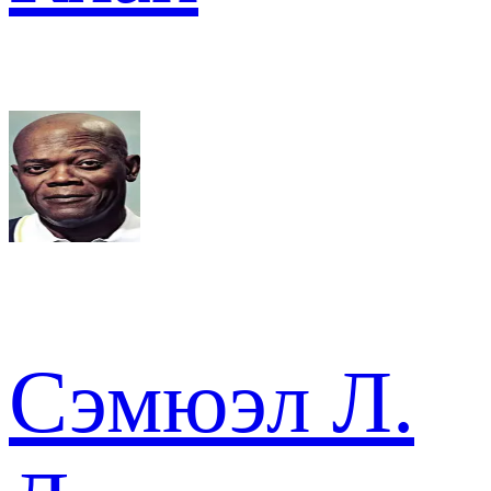
Сэмюэл Л.