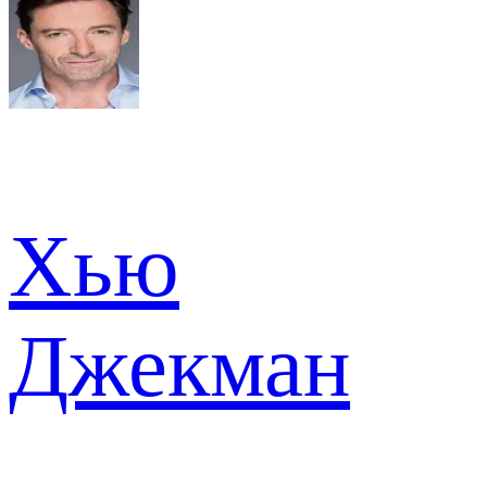
Хью
Джекман