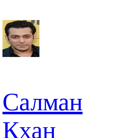
Салман
Кхан