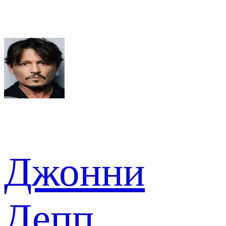
Джонни
Депп