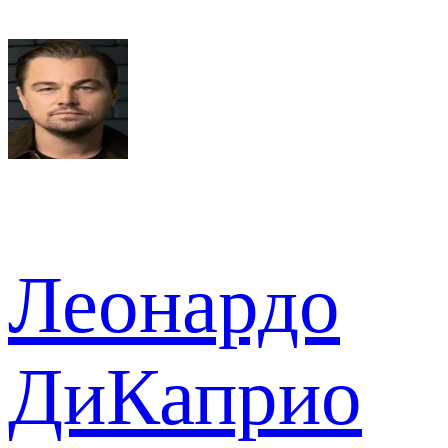
Леонардо
ДиКаприо