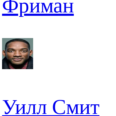
Фриман
Уилл Смит