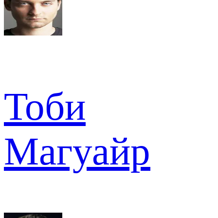
Тоби
Магуайр