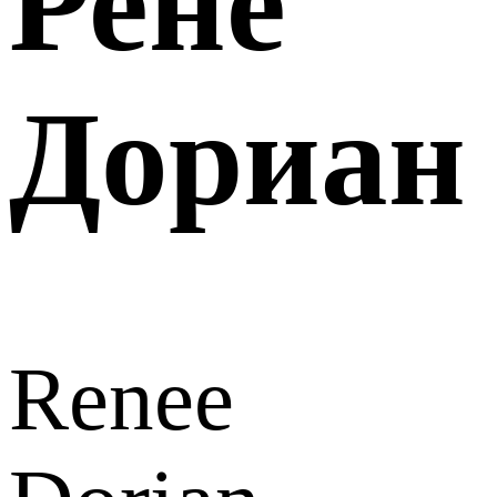
Рене
Дориан
Renee