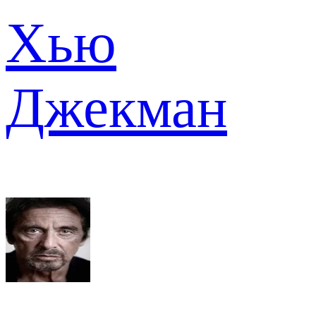
Хью
Джекман