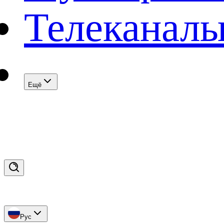
Телеканал
Eщё
Рус