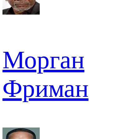
Морган
Фриман