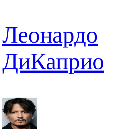
Леонардо
ДиКаприо