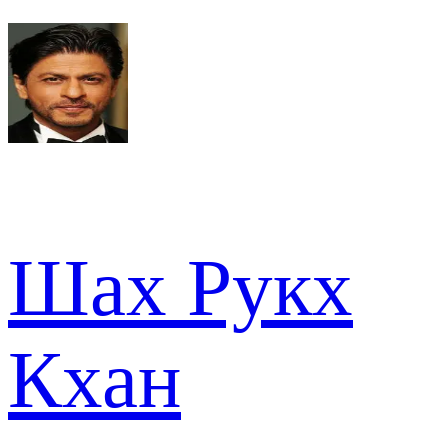
Шах Рукх
Кхан