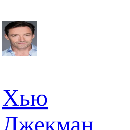
Хью
Джекман