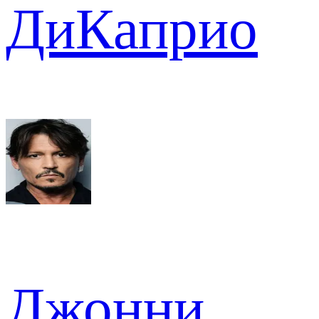
ДиКаприо
Джонни