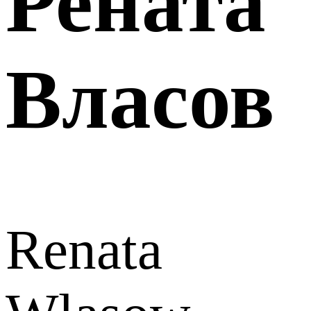
Рената
Власов
Renata