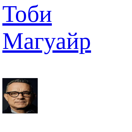
Тоби
Магуайр