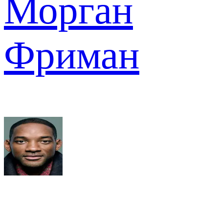
Морган
Фриман