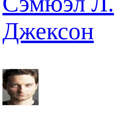
Сэмюэл Л.
Джексон