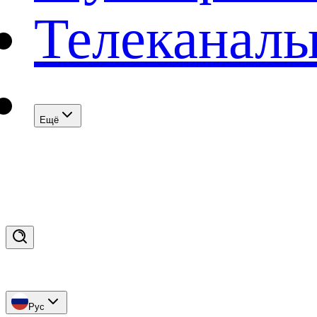
Телеканал
Eщё
Рус