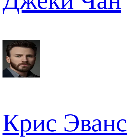
Джеки Чан
Крис Эванс