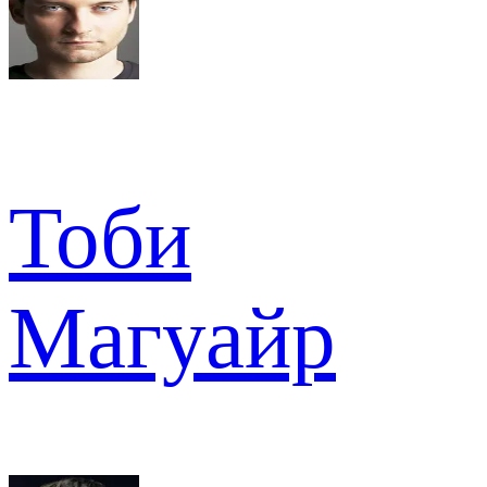
Тоби
Магуайр