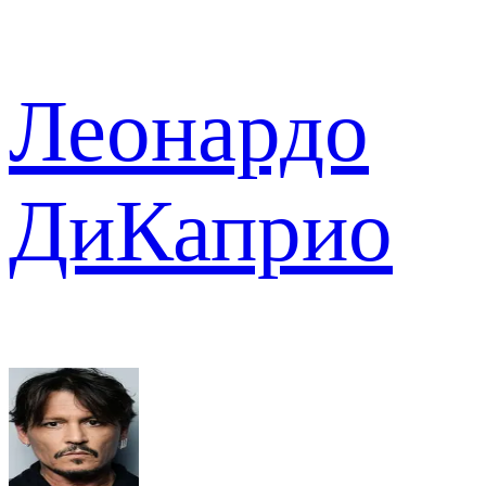
Леонардо
ДиКаприо