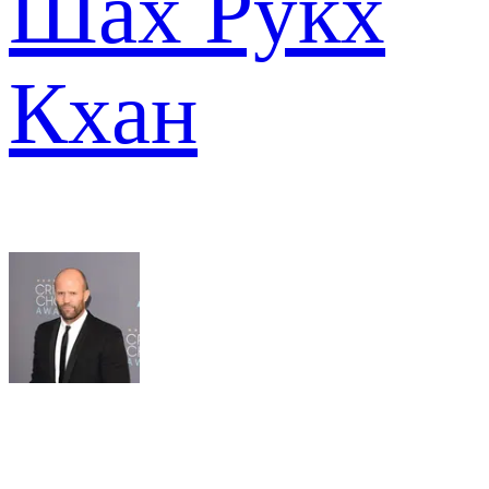
Шах Рукх
Кхан