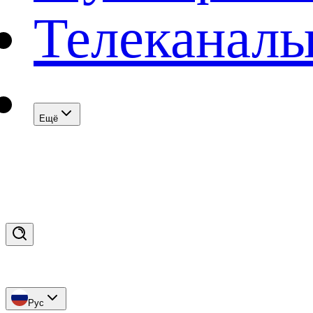
Телеканал
Eщё
Рус