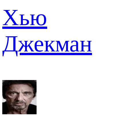
Хью
Джекман