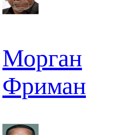
Морган
Фриман