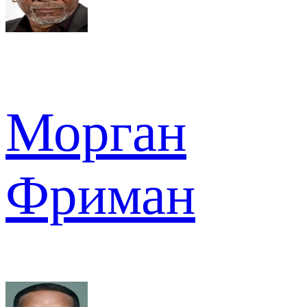
Морган
Фриман