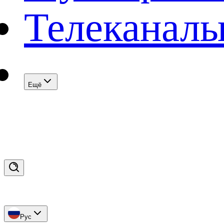
Телеканал
Eщё
Рус