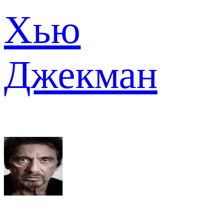
Хью
Джекман