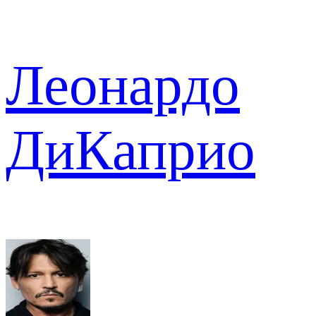
Леонардо
ДиКаприо