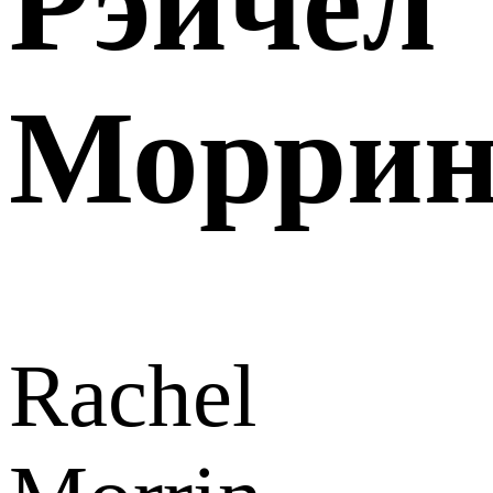
Рэйчел
Морри
Rachel