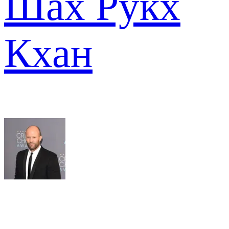
Шах Рукх
Кхан