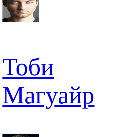
Тоби
Магуайр