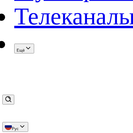
Телеканал
Eщё
Рус