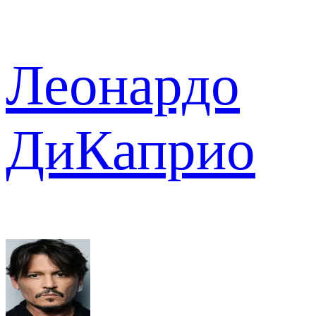
Леонардо
ДиКаприо