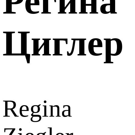
Регина
Циглер
Regina