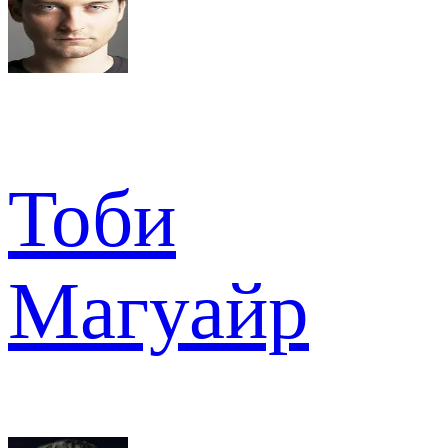
Тоби
Магуайр