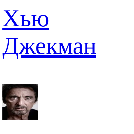
Хью
Джекман