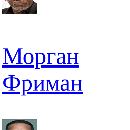
Морган
Фриман