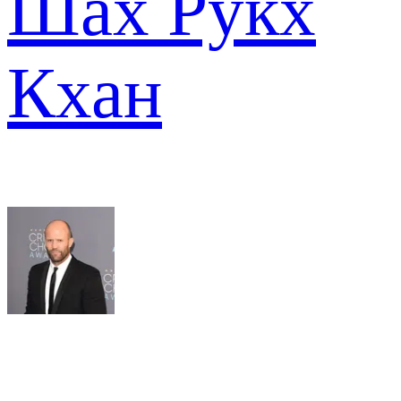
Шах Рукх
Кхан