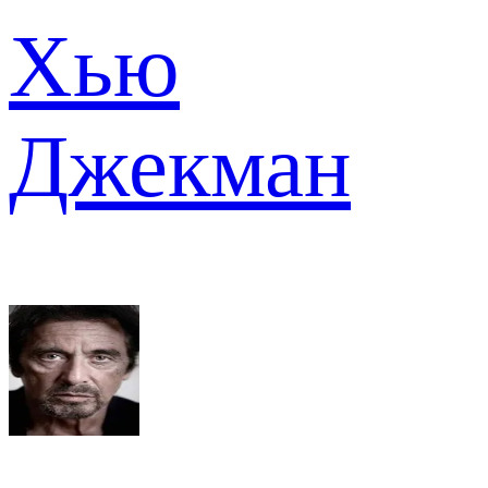
Хью
Джекман