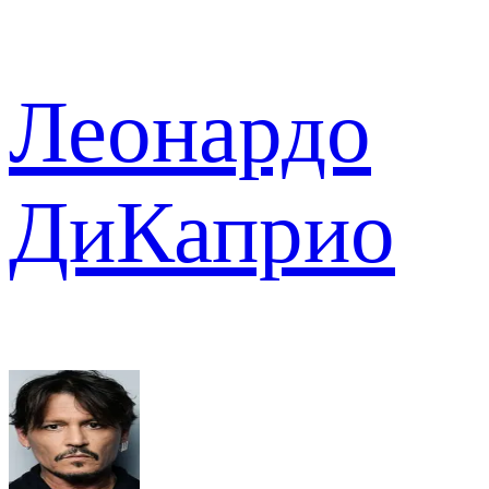
Леонардо
ДиКаприо