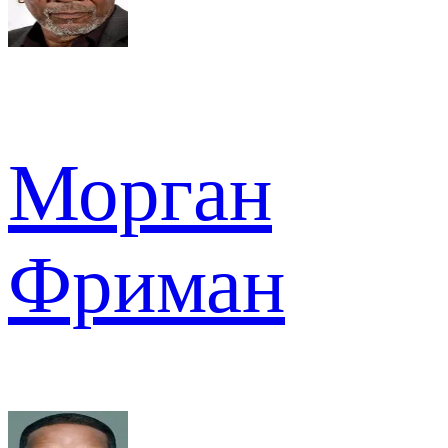
Морган
Фриман