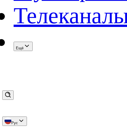
Телеканал
Eщё
Рус