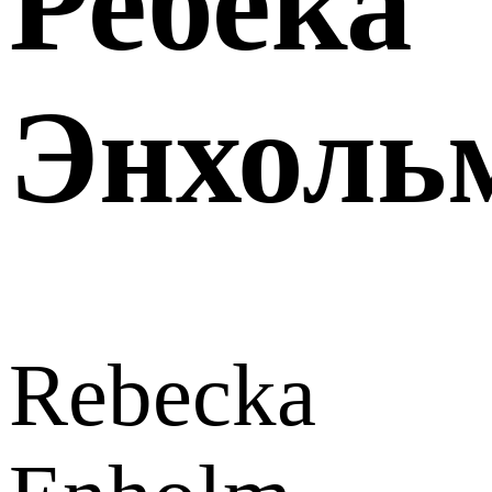
Ребека
Энхоль
Rebecka