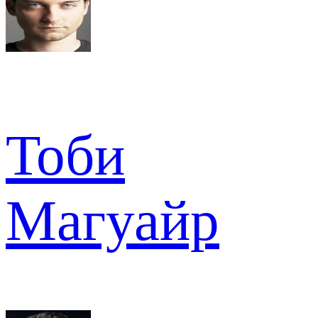
Тоби
Магуайр