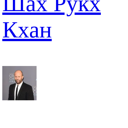
Шах Рукх
Кхан