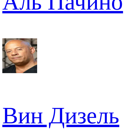
Аль Пачино
Вин Дизель