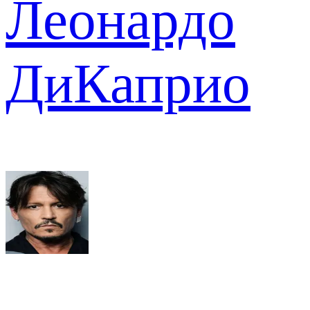
Леонардо
ДиКаприо