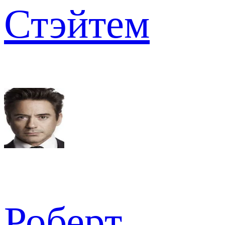
Стэйтем
Роберт