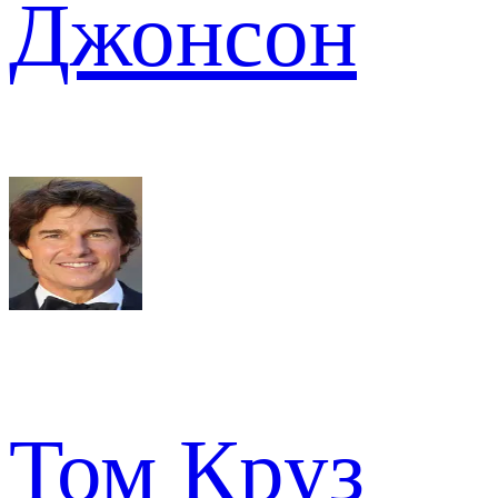
Джонсон
Том Круз