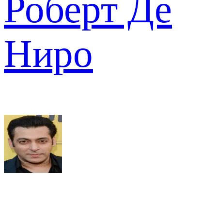
Роберт Де
Ниро