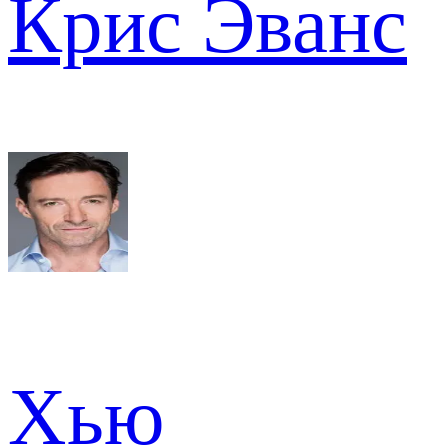
Крис Эванс
Хью