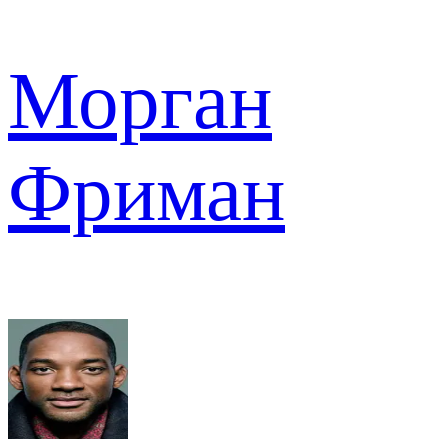
Морган
Фриман