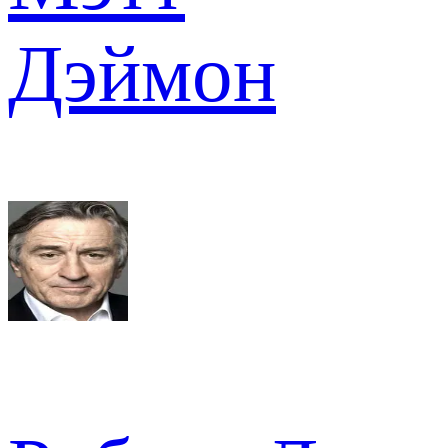
Дэймон