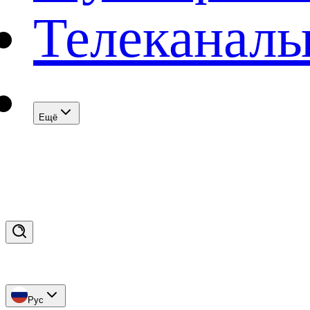
Телеканал
Eщё
Рус