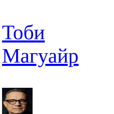
Тоби
Магуайр