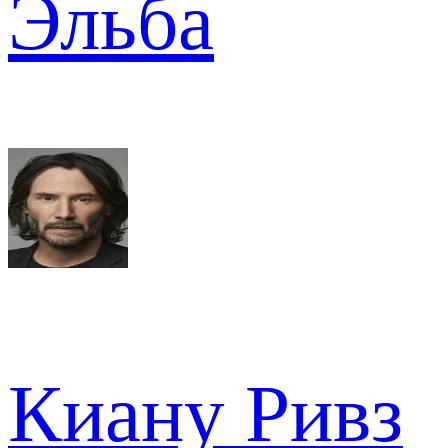
Эльба
Киану Ривз