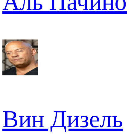
Аль Пачино
Вин Дизель