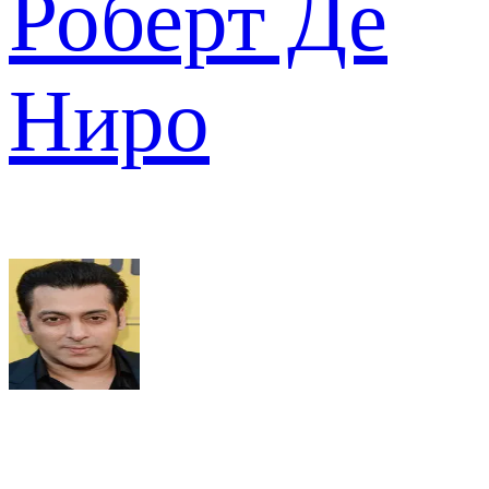
Роберт Де
Ниро