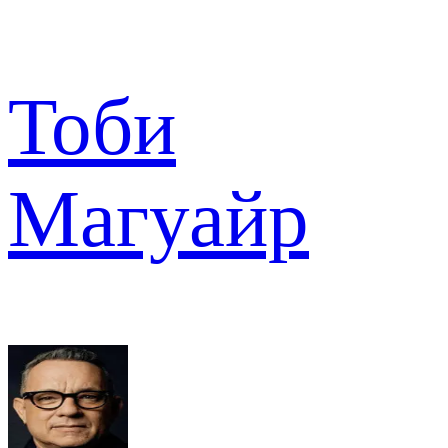
Тоби
Магуайр