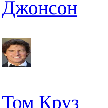
Джонсон
Том Круз