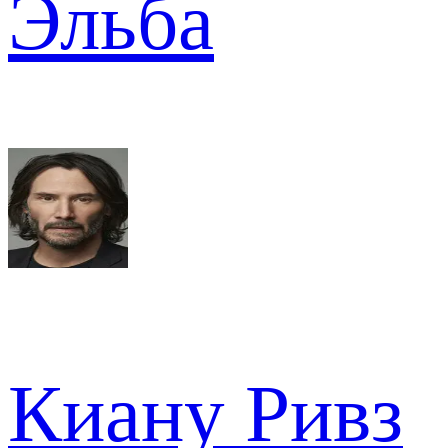
Эльба
Киану Ривз