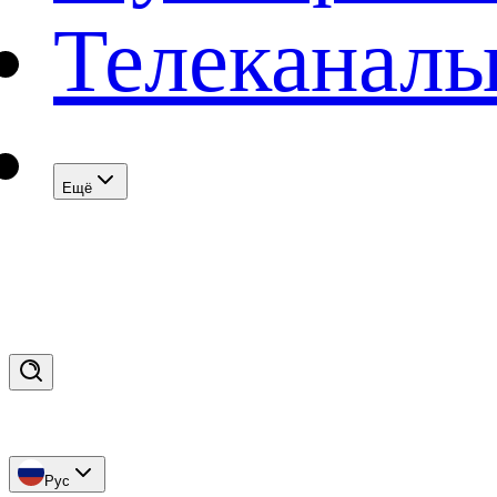
Телеканал
Eщё
Рус