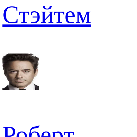
Стэйтем
Роберт