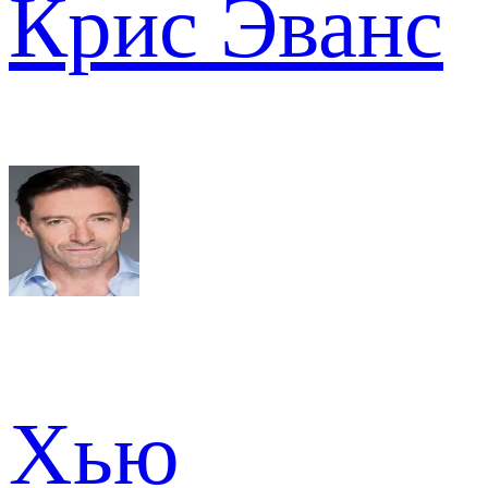
Крис Эванс
Хью