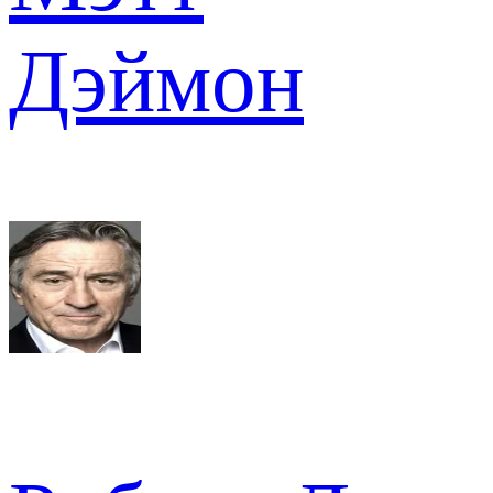
Дэймон