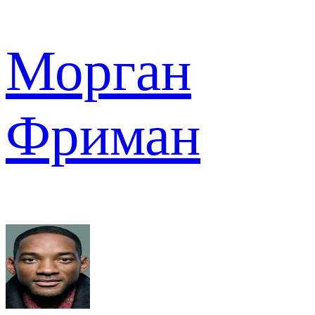
Морган
Фриман