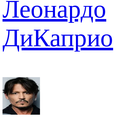
Леонардо
ДиКаприо