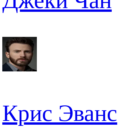
Джеки Чан
Крис Эванс