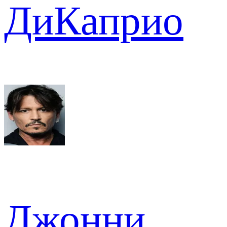
ДиКаприо
Джонни