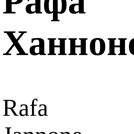
Рафа
Ханнон
Rafa