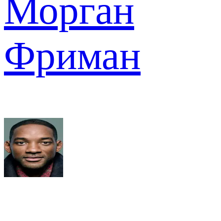
Морган
Фриман