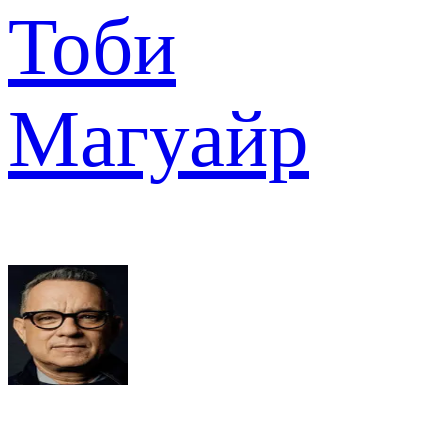
Тоби
Магуайр