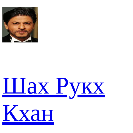
Шах Рукх
Кхан