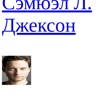
Сэмюэл Л.
Джексон