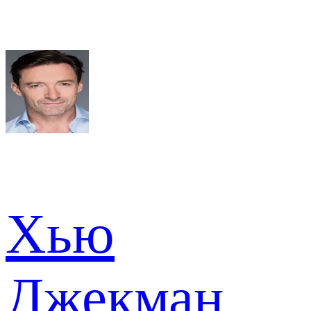
Хью
Джекман