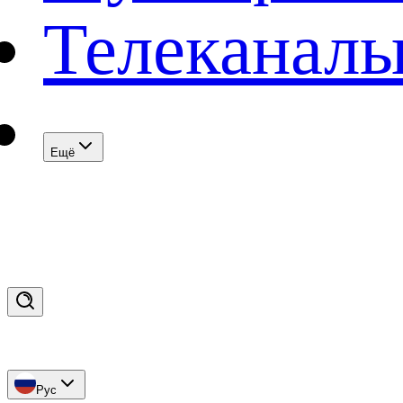
Телеканал
Eщё
Рус