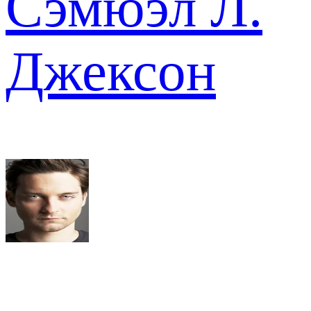
Сэмюэл Л.
Джексон