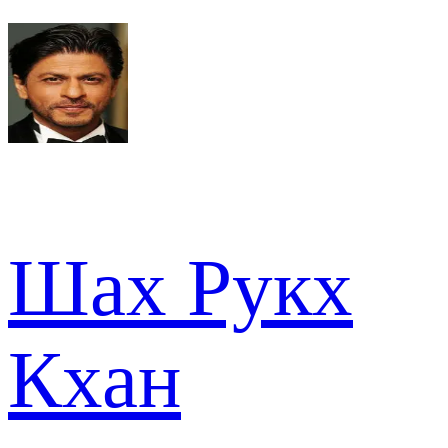
Шах Рукх
Кхан