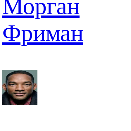
Морган
Фриман