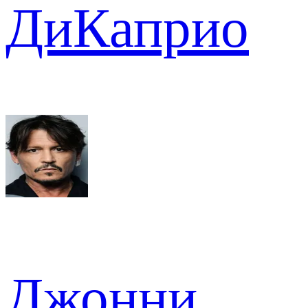
ДиКаприо
Джонни