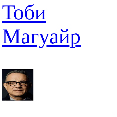
Тоби
Магуайр