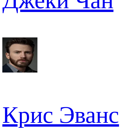
Джеки Чан
Крис Эванс