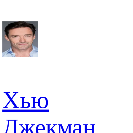
Хью
Джекман