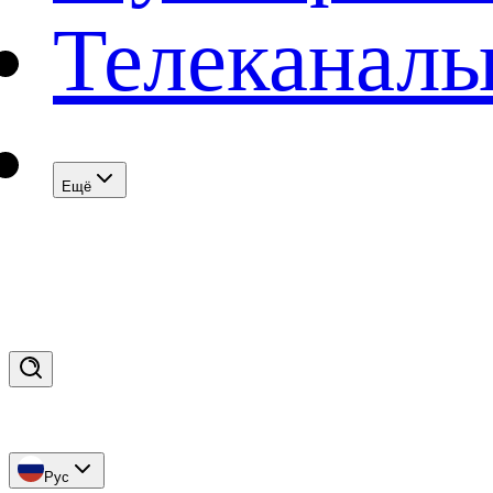
Телеканал
Eщё
Рус