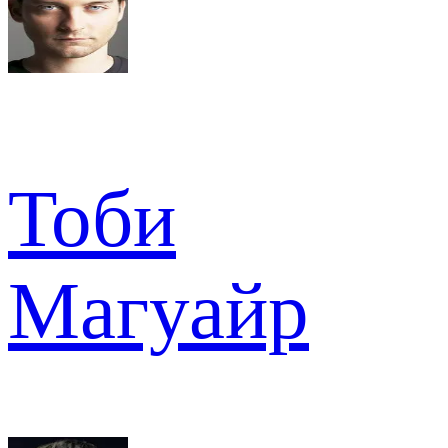
Тоби
Магуайр