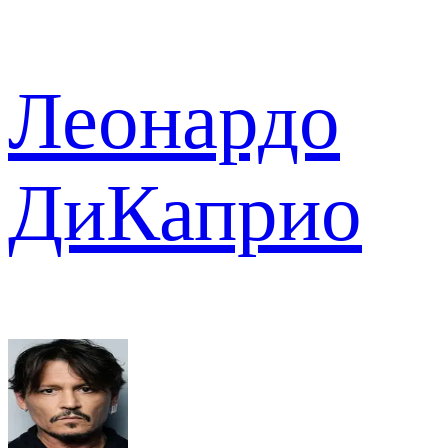
Леонардо
ДиКаприо