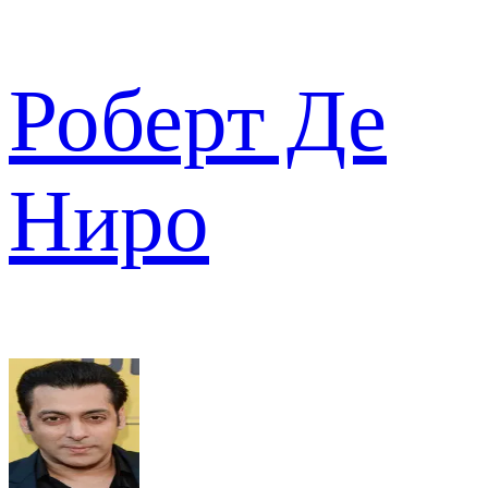
Роберт Де
Ниро