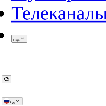
Телеканал
Eщё
Рус