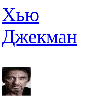
Хью
Джекман