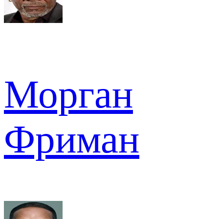
Морган
Фриман