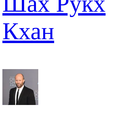
Шах Рукх
Кхан