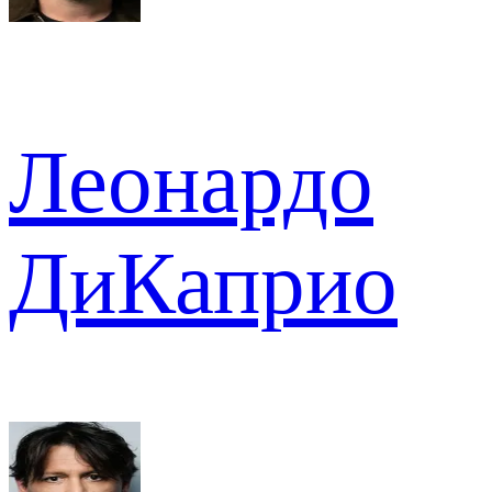
Леонардо
ДиКаприо