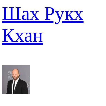
Шах Рукх
Кхан