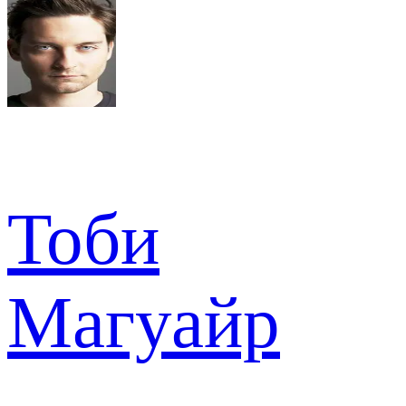
Тоби
Магуайр