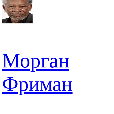
Морган
Фриман