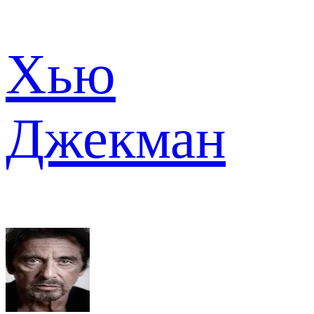
Хью
Джекман