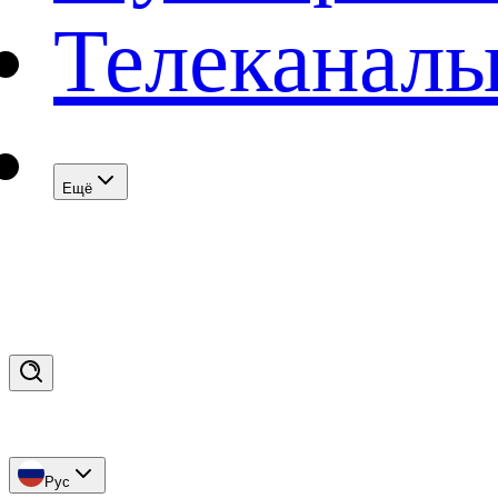
Телеканал
Eщё
Рус