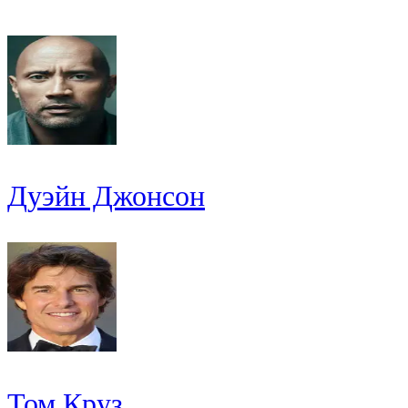
Дуэйн Джонсон
Том Круз