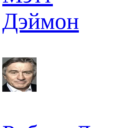
Дэймон