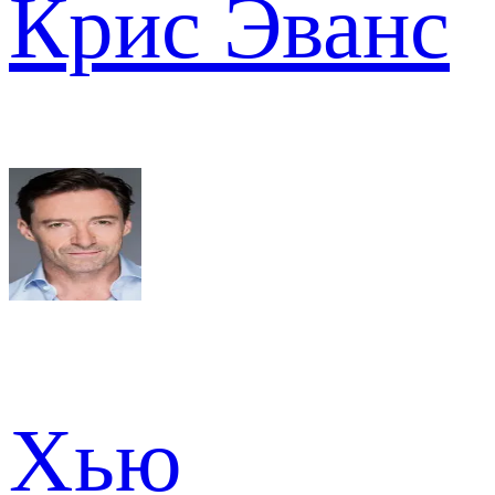
Крис Эванс
Хью