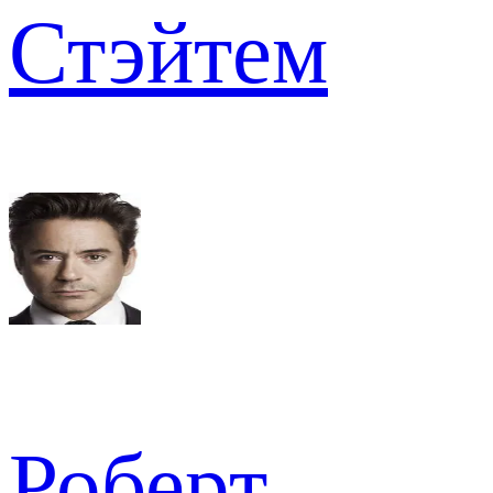
Стэйтем
Роберт