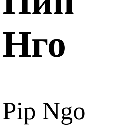
Пип
Нго
Pip Ngo