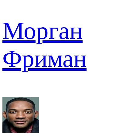
Морган
Фриман