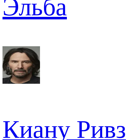
Эльба
Киану Ривз