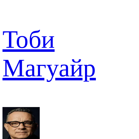
Тоби
Магуайр