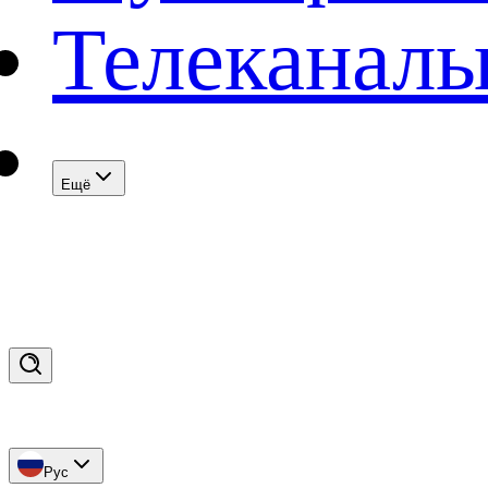
Телеканал
Eщё
Рус