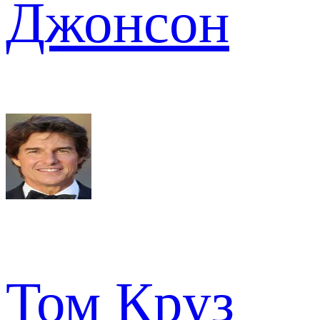
Джонсон
Том Круз