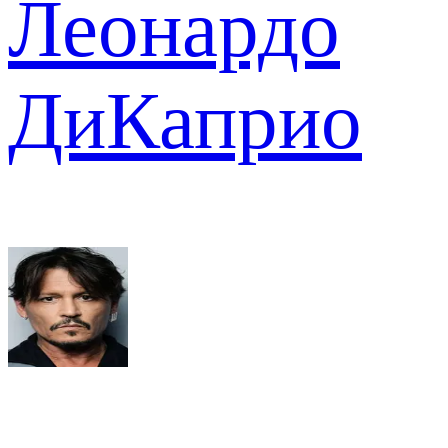
Леонардо
ДиКаприо