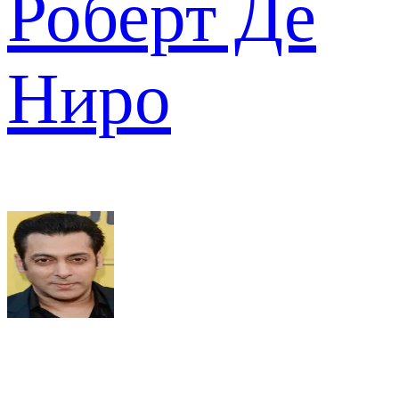
Роберт Де
Ниро