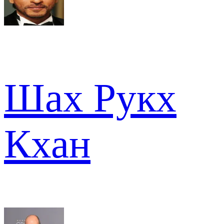
Шах Рукх
Кхан