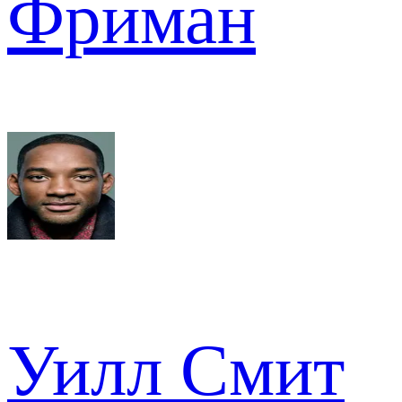
Фриман
Уилл Смит