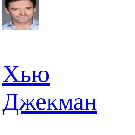
Хью
Джекман