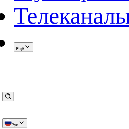
Телеканал
Eщё
Рус