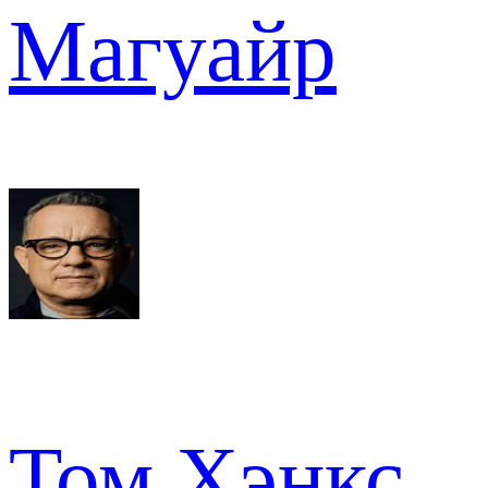
Магуайр
Том Хэнкс