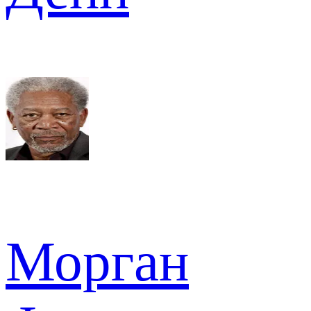
Морган