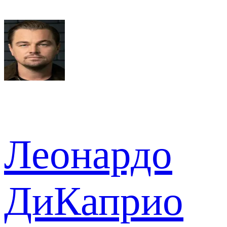
Леонардо
ДиКаприо