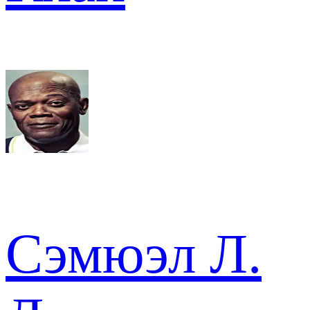
Сэмюэл Л.