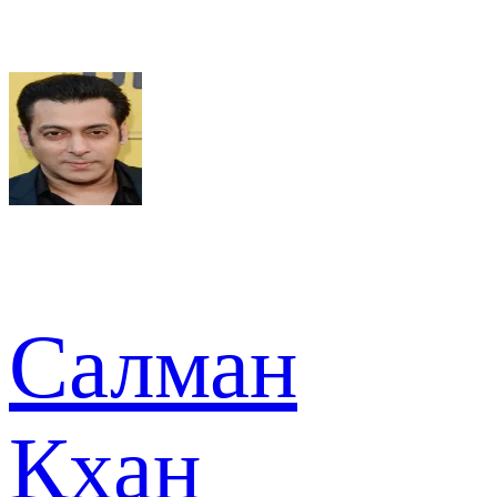
Салман
Кхан