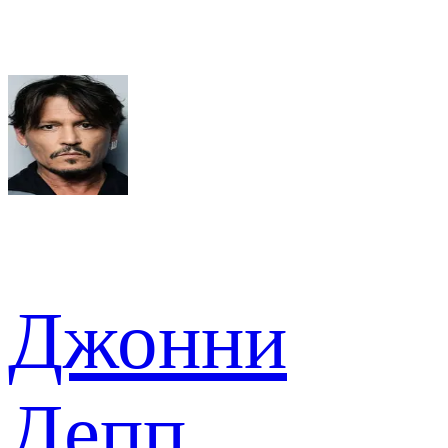
Джонни
Депп