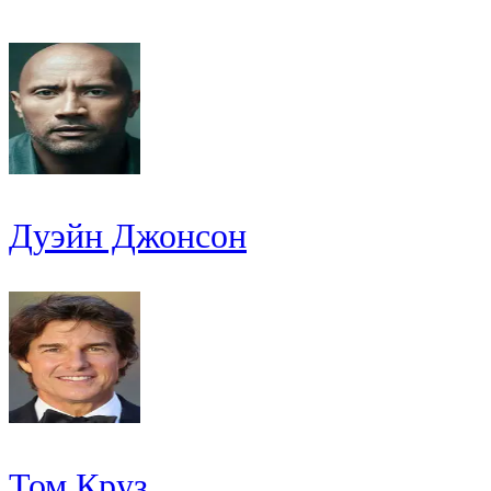
Дуэйн Джонсон
Том Круз