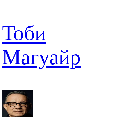
Тоби
Магуайр