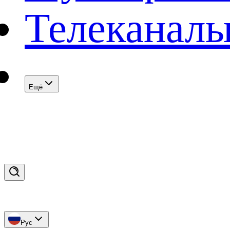
Телеканал
Eщё
Рус