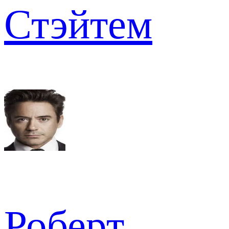
Стэйтем
Роберт