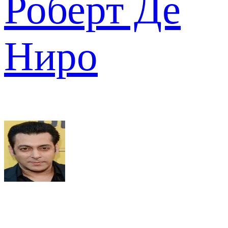
Роберт Де
Ниро