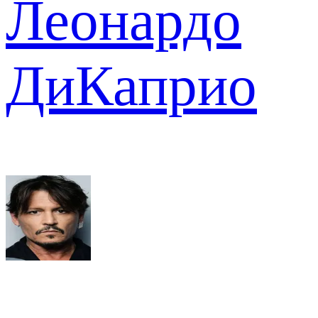
Леонардо
ДиКаприо