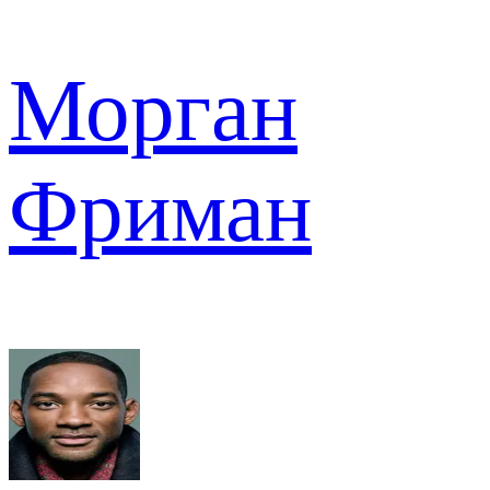
Морган
Фриман