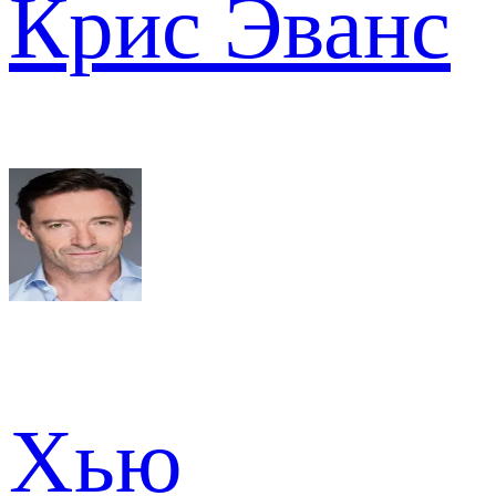
Крис Эванс
Хью