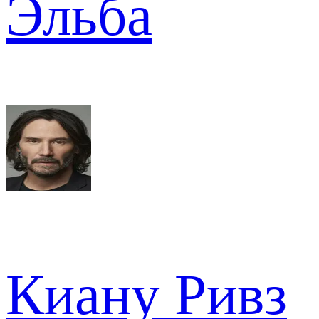
Эльба
Киану Ривз