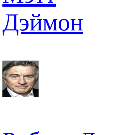
Дэймон