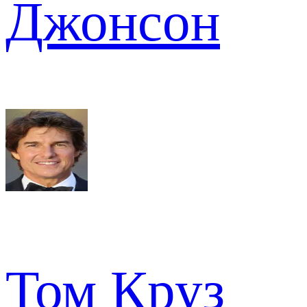
Джонсон
Том Круз