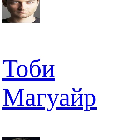
Тоби
Магуайр