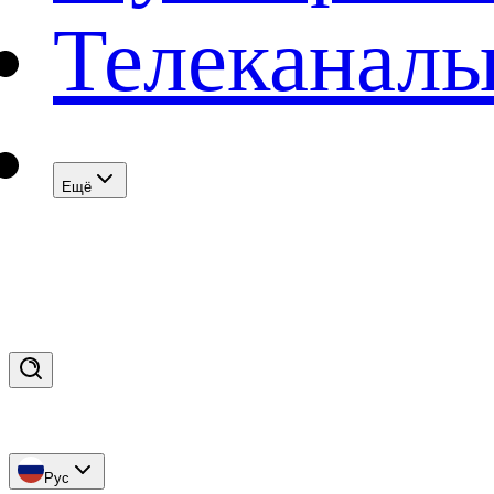
Телеканал
Eщё
Рус