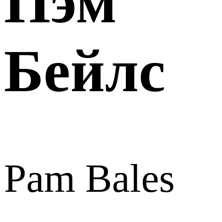
Пэм
Бейлс
Pam Bales