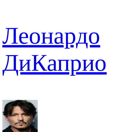
Леонардо
ДиКаприо