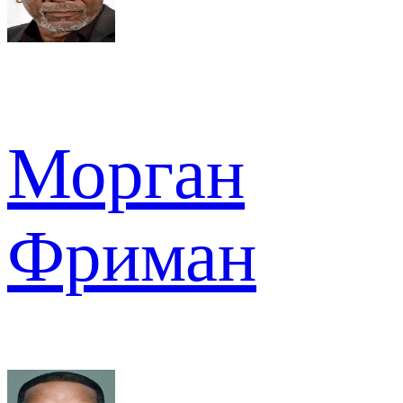
Морган
Фриман