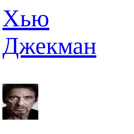
Хью
Джекман