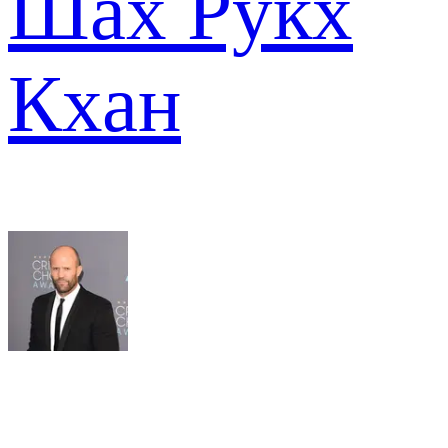
Шах Рукх
Кхан