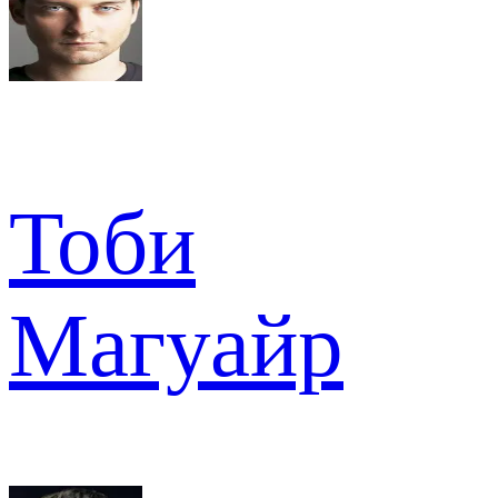
Тоби
Магуайр