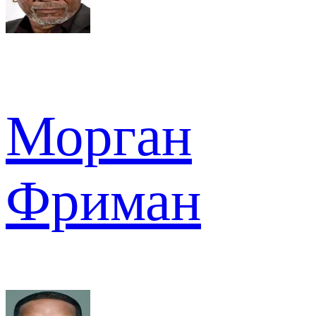
Морган
Фриман