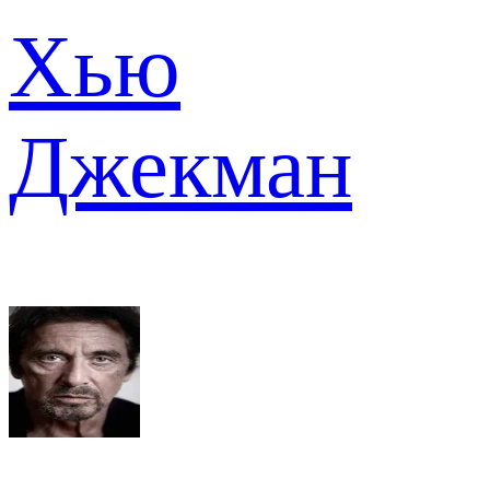
Хью
Джекман