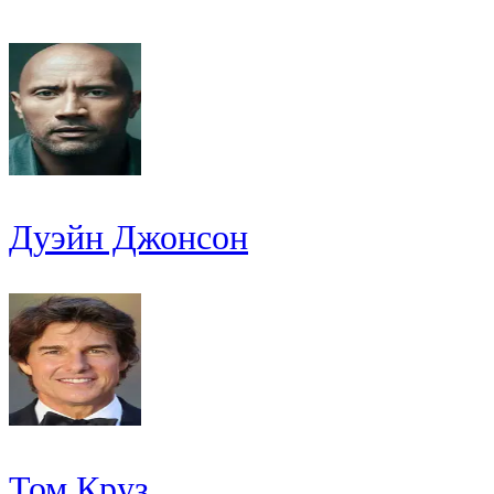
Дуэйн Джонсон
Том Круз