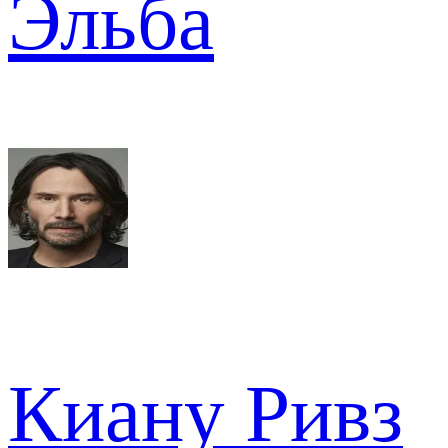
Эльба
Киану Ривз