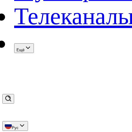
Телеканал
Eщё
Рус