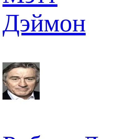
Дэймон