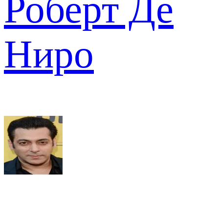
Роберт Де
Ниро