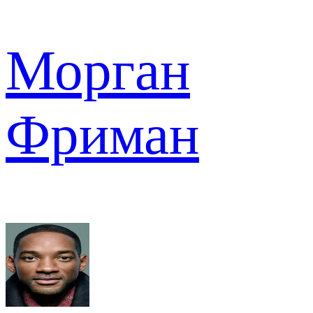
Морган
Фриман