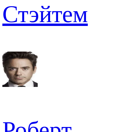
Стэйтем
Роберт