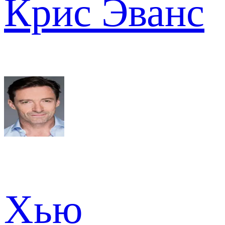
Крис Эванс
Хью