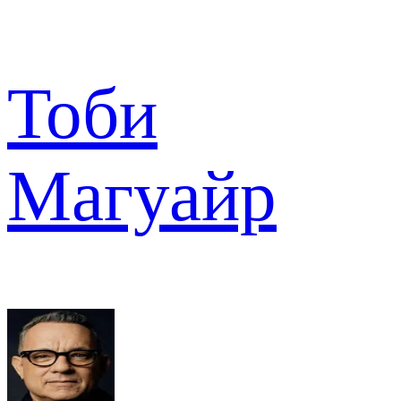
Тоби
Магуайр