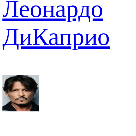
Леонардо
ДиКаприо