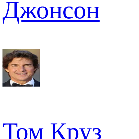
Джонсон
Том Круз