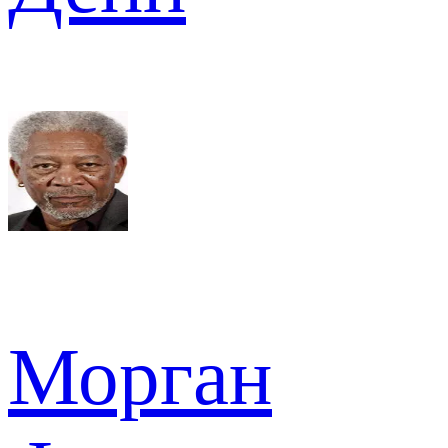
Морган