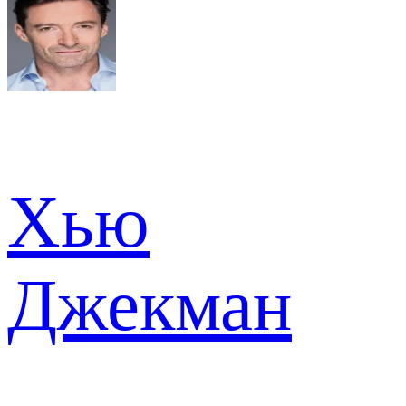
Хью
Джекман