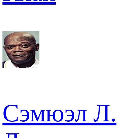
Сэмюэл Л.