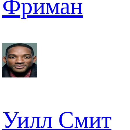
Фриман
Уилл Смит