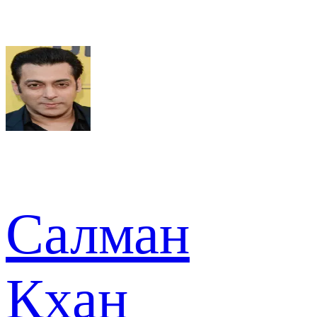
Салман
Кхан