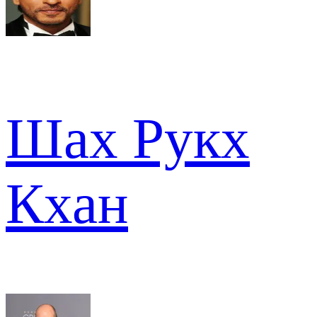
Шах Рукх
Кхан