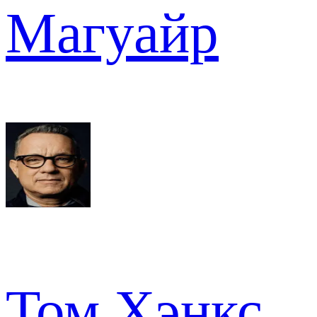
Магуайр
Том Хэнкс