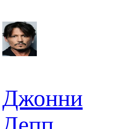
Джонни
Депп