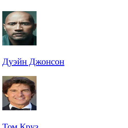
Дуэйн Джонсон
Том Круз