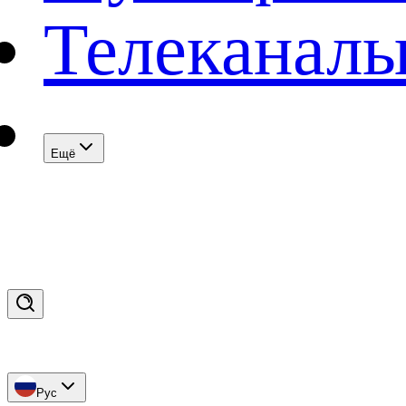
Телеканал
Eщё
Рус