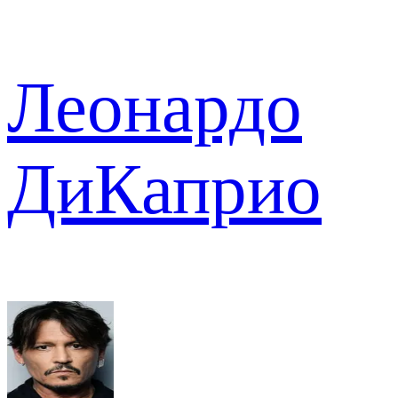
Леонардо
ДиКаприо