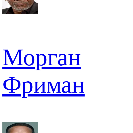
Морган
Фриман