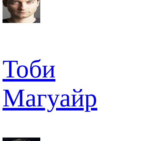
Тоби
Магуайр