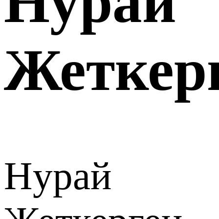
Нурай
Жеткер
Нурай