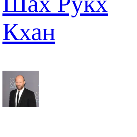
Шах Рукх
Кхан