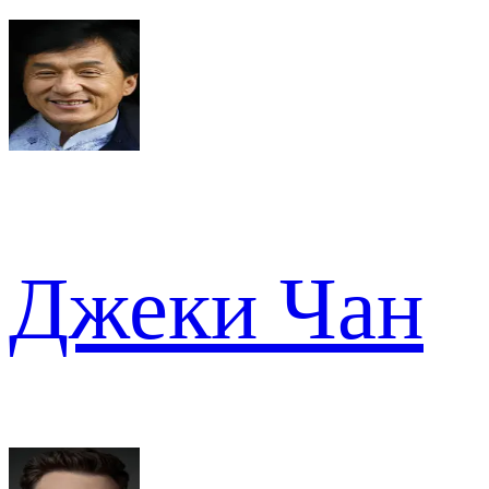
Джеки Чан