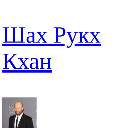
Шах Рукх
Кхан