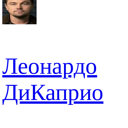
Леонардо
ДиКаприо