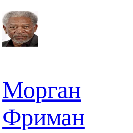
Морган
Фриман