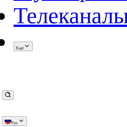
Телеканал
Eщё
Рус