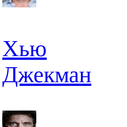
Хью
Джекман