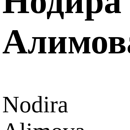
Нодира
Алимов
Nodira