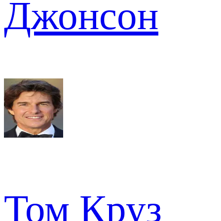
Джонсон
Том Круз