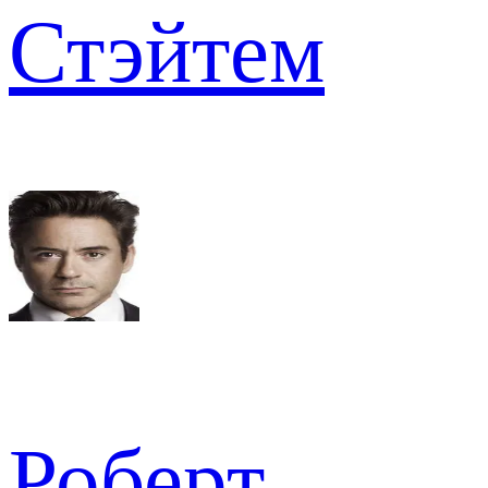
Стэйтем
Роберт