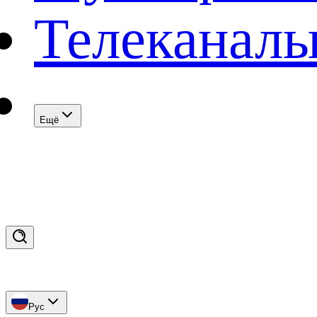
Телеканал
Eщё
Рус