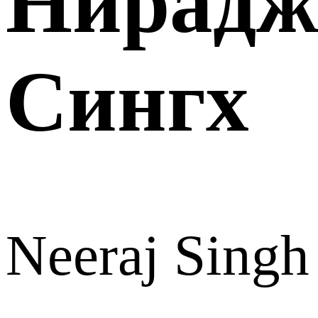
Нирад
Сингх
Neeraj Singh