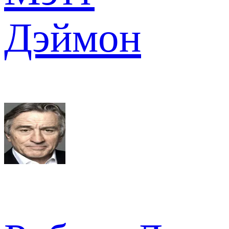
Дэймон