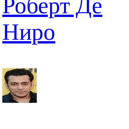
Роберт Де
Ниро