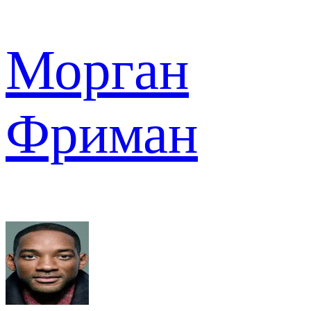
Морган
Фриман