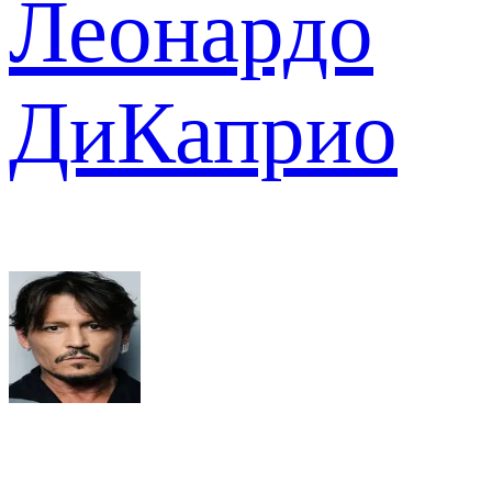
Леонардо
ДиКаприо