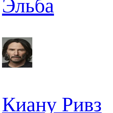
Эльба
Киану Ривз