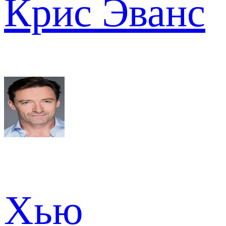
Крис Эванс
Хью