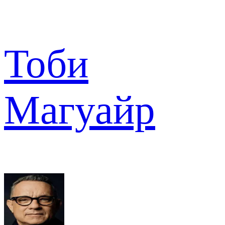
Тоби
Магуайр