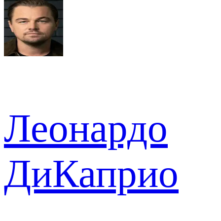
Леонардо
ДиКаприо