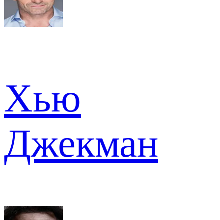
Хью
Джекман