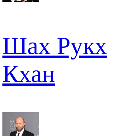
Шах Рукх
Кхан