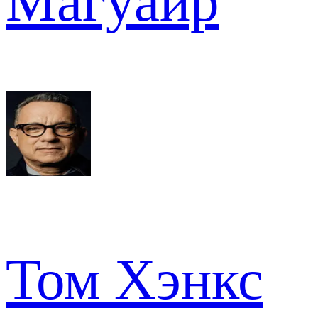
Магуайр
Том Хэнкс