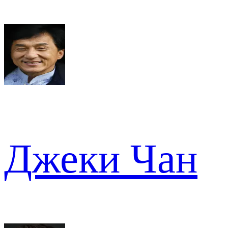
Джеки Чан