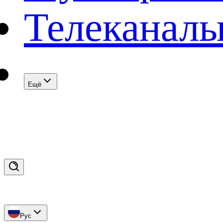
Телеканал
Eщё
Рус