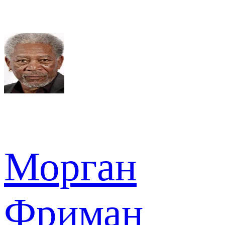
Морган
Фриман