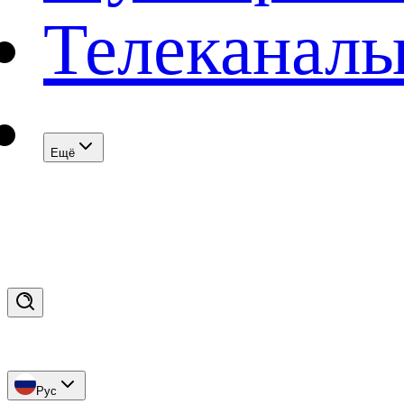
Телеканал
Eщё
Рус