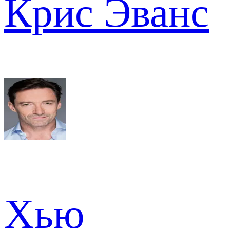
Крис Эванс
Хью