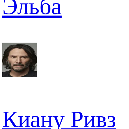
Эльба
Киану Ривз