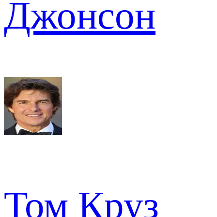
Джонсон
Том Круз