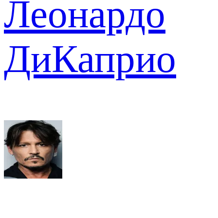
Леонардо
ДиКаприо