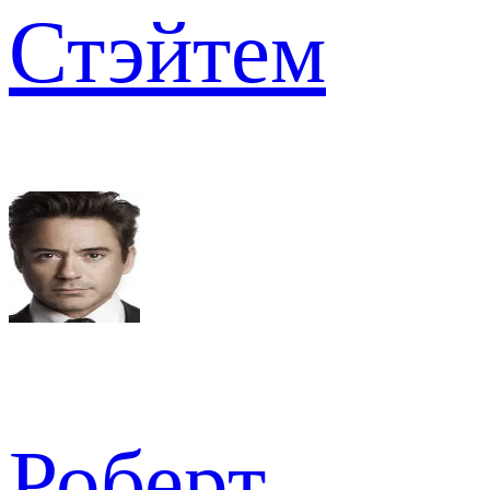
Стэйтем
Роберт