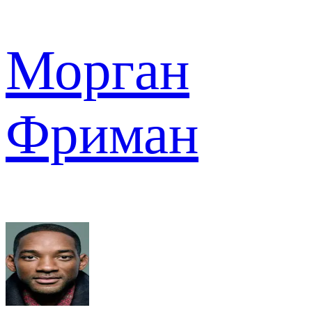
Морган
Фриман