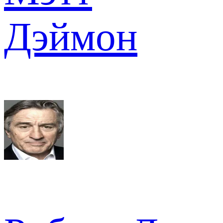
Дэймон