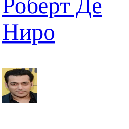
Роберт Де
Ниро