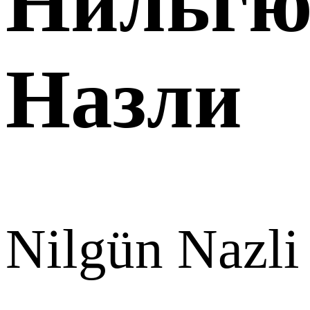
Нильгю
Назли
Nilgün Nazli