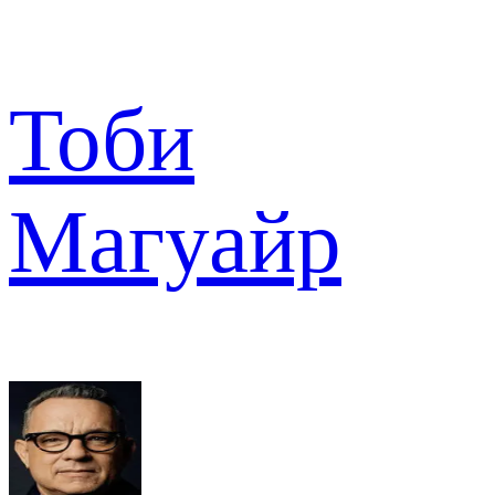
Тоби
Магуайр